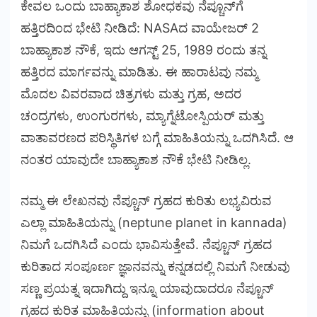
ಕೇವಲ ಒಂದು ಬಾಹ್ಯಾಕಾಶ ಶೋಧಕವು ನೆಪ್ಚೂನ್‌ಗೆ
ಹತ್ತಿರದಿಂದ ಭೇಟಿ ನೀಡಿದೆ: NASAದ ವಾಯೇಜರ್ 2
ಬಾಹ್ಯಾಕಾಶ ನೌಕೆ, ಇದು ಆಗಸ್ಟ್ 25, 1989 ರಂದು ತನ್ನ
ಹತ್ತಿರದ ಮಾರ್ಗವನ್ನು ಮಾಡಿತು. ಈ ಹಾರಾಟವು ನಮ್ಮ
ಮೊದಲ ವಿವರವಾದ ಚಿತ್ರಗಳು ಮತ್ತು ಗ್ರಹ, ಅದರ
ಚಂದ್ರಗಳು, ಉಂಗುರಗಳು, ಮ್ಯಾಗ್ನೆಟೋಸ್ಪಿಯರ್ ಮತ್ತು
ವಾತಾವರಣದ ಪರಿಸ್ಥಿತಿಗಳ ಬಗ್ಗೆ ಮಾಹಿತಿಯನ್ನು ಒದಗಿಸಿದೆ. ಆ
ನಂತರ ಯಾವುದೇ ಬಾಹ್ಯಾಕಾಶ ನೌಕೆ ಭೇಟಿ ನೀಡಿಲ್ಲ.
ನಮ್ಮ ಈ ಲೇಖನವು ನೆಪ್ಚೂನ್ ಗ್ರಹದ ಕುರಿತು ಲಭ್ಯವಿರುವ
ಎಲ್ಲಾ ಮಾಹಿತಿಯನ್ನು (neptune planet in kannada)
ನಿಮಗೆ ಒದಗಿಸಿದೆ ಎಂದು ಭಾವಿಸುತ್ತೇವೆ. ನೆಪ್ಚೂನ್ ಗ್ರಹದ
ಕುರಿತಾದ ಸಂಪೂರ್ಣ ಜ್ಞಾನವನ್ನು ಕನ್ನಡದಲ್ಲಿ ನಿಮಗೆ ನೀಡುವು
ಸಣ್ಣ ಪ್ರಯತ್ನ ಇದಾಗಿದ್ದು ಇನ್ನೂ ಯಾವುದಾದರೂ ನೆಪ್ಚೂನ್
ಗ್ರಹದ ಕುರಿತ ಮಾಹಿತಿಯನ್ನು (information about