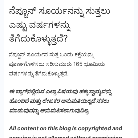
ನೆಪ್ಚೂನ್ ಸೂರ್ಯನನ್ನು ಸುತ್ತಲು
ಎಷ್ಟು ವರ್ಷಗಳನ್ನು
ತೆಗೆದುಕೊಳ್ಳುತ್ತದೆ?
ನೆಪ್ಚೂನ್ ಸೂರ್ಯನ ಸುತ್ತ ಒಂದು ಕಕ್ಷೆಯನ್ನು
ಪೂರ್ಣಗೊಳಿಸಲು ಸರಿಸುಮಾರು 165 ಭೂಮಿಯ
ವರ್ಷಗಳನ್ನು ತೆಗೆದುಕೊಳ್ಳುತ್ತದೆ.
ಈ ಬ್ಲಾಗ್‌ನಲ್ಲಿರುವ ಎಲ್ಲಾ ವಿಷಯವು ಹಕ್ಕುಸ್ವಾಮ್ಯವನ್ನು
ಹೊಂದಿದೆ ಮತ್ತು ಲೇಖಕರ ಅನುಮತಿಯಿಲ್ಲದೆ ನಕಲು
ಮಾಡುವುದನ್ನು ಅನುಮತಿಸಲಾಗುವುದಿಲ್ಲ.
All content on this blog is copyrighted and
copying is not allowed without permission