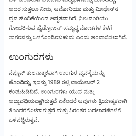
ಅದರ ಸುತ್ತಲೂ ನೀರು, ಅಮೋನಿಯಾ ಮತ್ತು ಮೀಥೇನ್‌ನ
ದ್ರವ ಹೊದಿಕೆಯಿಂದ ಆವೃತವಾಗಿದೆ. ನಿಲುವಂಗಿಯು
ಗೋಚರಿಸುವ ಹೈಡ್ರೋಜನ್-ಸಮೃದ್ಧ ಮೋಡಗಳ ಕೆಳಗೆ
ಸಾಗರವನ್ನು ಒಳಗೊಂಡಿರಬಹುದು ಎಂದು ಅಂದಾಜಿಸಲಾಗಿದೆ.
ಉಂಗುರಗಳು
ನೆಪ್ಚೂನ್ ತುಲನಾತ್ಮಕವಾಗಿ ಉಂಗುರ ವ್ಯವಸ್ಥೆಯನ್ನು
ಹೊಂದಿದ್ದು, ಇದನ್ನು 1989 ರಲ್ಲಿ ವಾಯೇಜರ್ 2
ಕಂಡುಹಿಡಿದಿದೆ. ಉಂಗುರಗಳು ಯುವ ಮತ್ತು
ಅಲ್ಪಾವಧಿಯದ್ದಾಗಿರುತ್ತವೆ ಏಕೆಂದರೆ ಅವುಗಳು ಕ್ರಿಯಾತ್ಮಕವಾಗಿ
ತೊಂದರೆಗೊಳಗಾಗುತ್ತವೆ ಮತ್ತು ನಿರಂತರ ಬದಲಾವಣೆಗಳಿಗೆ
ಒಳಪಟ್ಟಿರುತ್ತವೆ.