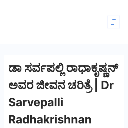
Skip
to
content
Dear
Kannada
ಡಾ ಸರ್ವಪಲ್ಲಿ ರಾಧಾಕೃಷ್ಣನ್
ಅವರ ಜೀವನ ಚರಿತ್ರೆ | Dr
Sarvepalli
Radhakrishnan