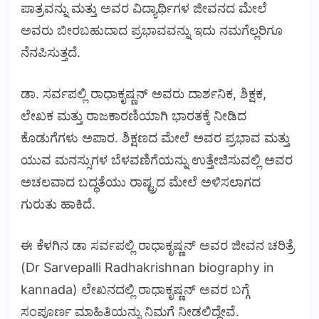
ಪಾತ್ರವನ್ನು ಮತ್ತು ಅವರ ವಿದ್ಯಾರ್ಥಿಗಳ ಜೀವನದ ಮೇಲೆ
ಅವರು ಬೀರಬಹುದಾದ ಪ್ರಭಾವವನ್ನು ಇದು ನಮಗೆಲ್ಲರಿಗೂ
ನೆನಪಿಸುತ್ತದೆ.
ಡಾ. ಸರ್ವಪಲ್ಲಿ ರಾಧಾಕೃಷ್ಣನ್ ಅವರು ದಾರ್ಶನಿಕ, ಶಿಕ್ಷಕ,
ಲೇಖಕ ಮತ್ತು ರಾಜಕಾರಣಿಯಾಗಿ ಭಾರತಕ್ಕೆ ನೀಡಿದ
ಕೊಡುಗೆಗಳು ಅಪಾರ. ಶಿಕ್ಷಣದ ಮೇಲೆ ಅವರ ಪ್ರಭಾವ ಮತ್ತು
ಯುವ ಮನಸ್ಸುಗಳ ಬೆಳವಣಿಗೆಯನ್ನು ಉತ್ತೇಜಿಸುವಲ್ಲಿ ಅವರ
ಅಚಲವಾದ ಬದ್ಧತೆಯು ರಾಷ್ಟ್ರದ ಮೇಲೆ ಅಳಿಸಲಾಗದ
ಗುರುತು ಹಾಕಿದೆ.
ಈ ಕೆಳಗಿನ ಡಾ ಸರ್ವಪಲ್ಲಿ ರಾಧಾಕೃಷ್ಣನ್ ಅವರ ಜೀವನ ಚರಿತ್ರೆ
(Dr Sarvepalli Radhakrishnan biography in
kannada) ಲೇಖನದಲ್ಲಿ ರಾಧಾಕೃಷ್ಣನ್ ಅವರ ಬಗ್ಗೆ
ಸಂಪೂರ್ಣ ಮಾಹಿತಿಯನ್ನು ನಿಮಗೆ ನೀಡಲಿದ್ದೇವೆ.