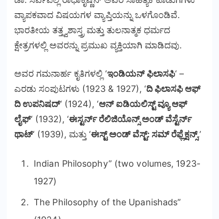
ವ್ಯಾಪಕವಾದ ವಿಷಯಗಳ ವ್ಯಾಪ್ತಿಯನ್ನು ಒಳಗೊಂಡಿವೆ.
ಭಾರತೀಯ ತತ್ತ್ವಶಾಸ್ತ್ರ ಮತ್ತು ತುಲನಾತ್ಮಕ ಧರ್ಮದ
ಕ್ಷೇತ್ರಗಳಲ್ಲಿ ಅವರನ್ನು ಪ್ರಮುಖ ವ್ಯಕ್ತಿಯಾಗಿ ಮಾಡಿದವು.
ಅವರ ಗಮನಾರ್ಹ ಕೃತಿಗಳಲ್ಲಿ ‘
ಇಂಡಿಯನ್ ಫಿಲಾಸಫಿ
‘ –
ಎರಡು ಸಂಪುಟಗಳು (1923 & 1927), ‘
ದಿ ಫಿಲಾಸಫಿ ಆಫ್
ದಿ ಉಪನಿಷದ್
‘ (1924), ‘
ಆನ್ ಐಡಿಯಲಿಸ್ಟ್ ವ್ಯೂ ಆಫ್
ಲೈಫ್
‘ (1932), ‘
ಈಸ್ಟರ್ನ್ ರೆಲಿಜಿಯೊನ್ಸ್ ಅಂಡ್ ವೆಸ್ಟೆರ್ನ್
ಥಾಟ್
‘ (1939), ಮತ್ತು ‘
ಈಸ್ಟ್ ಅಂಡ್ ವೆಸ್ಟ್: ಸಮ್ ರೆಫ್ಲೆಕ್ಷನ್ಸ್
.’
Indian Philosophy” (two volumes, 1923-
1927)
The Philosophy of the Upanishads”