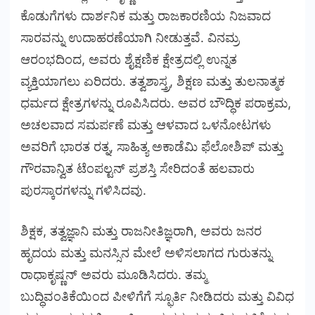
ಕೊಡುಗೆಗಳು ದಾರ್ಶನಿಕ ಮತ್ತು ರಾಜಕಾರಣಿಯ ನಿಜವಾದ
ಸಾರವನ್ನು ಉದಾಹರಣೆಯಾಗಿ ನೀಡುತ್ತವೆ. ವಿನಮ್ರ
ಆರಂಭದಿಂದ, ಅವರು ಶೈಕ್ಷಣಿಕ ಕ್ಷೇತ್ರದಲ್ಲಿ ಉನ್ನತ
ವ್ಯಕ್ತಿಯಾಗಲು ಏರಿದರು. ತತ್ವಶಾಸ್ತ್ರ, ಶಿಕ್ಷಣ ಮತ್ತು ತುಲನಾತ್ಮಕ
ಧರ್ಮದ ಕ್ಷೇತ್ರಗಳನ್ನು ರೂಪಿಸಿದರು. ಅವರ ಬೌದ್ಧಿಕ ಪರಾಕ್ರಮ,
ಅಚಲವಾದ ಸಮರ್ಪಣೆ ಮತ್ತು ಆಳವಾದ ಒಳನೋಟಗಳು
ಅವರಿಗೆ ಭಾರತ ರತ್ನ, ಸಾಹಿತ್ಯ ಅಕಾಡೆಮಿ ಫೆಲೋಶಿಪ್ ಮತ್ತು
ಗೌರವಾನ್ವಿತ ಟೆಂಪಲ್ಟನ್ ಪ್ರಶಸ್ತಿ ಸೇರಿದಂತೆ ಹಲವಾರು
ಪುರಸ್ಕಾರಗಳನ್ನು ಗಳಿಸಿದವು.
ಶಿಕ್ಷಕ, ತತ್ವಜ್ಞಾನಿ ಮತ್ತು ರಾಜನೀತಿಜ್ಞರಾಗಿ, ಅವರು ಜನರ
ಹೃದಯ ಮತ್ತು ಮನಸ್ಸಿನ ಮೇಲೆ ಅಳಿಸಲಾಗದ ಗುರುತನ್ನು
ರಾಧಾಕೃಷ್ಣನ್ ಅವರು ಮೂಡಿಸಿದರು. ತಮ್ಮ
ಬುದ್ಧಿವಂತಿಕೆಯಿಂದ ಪೀಳಿಗೆಗೆ ಸ್ಫೂರ್ತಿ ನೀಡಿದರು ಮತ್ತು ವಿವಿಧ