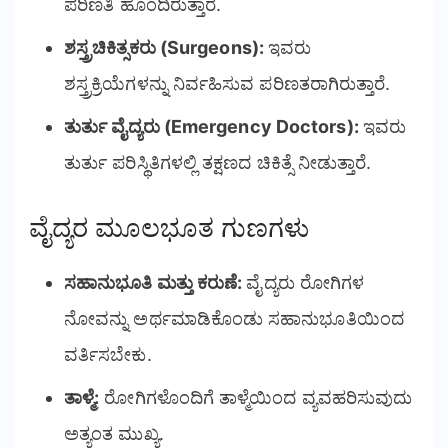
ಪರಿಣತಿ ಹೊಂದಿರುತ್ತಾರೆ.
ಶಸ್ತ್ರಚಿಕಿತ್ಸಕರು (Surgeons):
ಇವರು
ಶಸ್ತ್ರಕ್ರಿಯೆಗಳನ್ನು ನಿರ್ವಹಿಸುವ ಪರಿಣತರಾಗಿರುತ್ತಾರೆ.
ತುರ್ತು ವೈದ್ಯರು (Emergency Doctors):
ಇವರು
ತುರ್ತು ಪರಿಸ್ಥಿತಿಗಳಲ್ಲಿ ತಕ್ಷಣದ ಚಿಕಿತ್ಸೆ ನೀಡುತ್ತಾರೆ.
ವೈದ್ಯರ ಮೂಲಭೂತ ಗುಣಗಳು
ಸಹಾನುಭೂತಿ ಮತ್ತು ಕರುಣೆ:
ವೈದ್ಯರು ರೋಗಿಗಳ
ನೋವನ್ನು ಅರ್ಥಮಾಡಿಕೊಂಡು ಸಹಾನುಭೂತಿಯಿಂದ
ವರ್ತಿಸಬೇಕು.
ತಾಳ್ಮೆ:
ರೋಗಿಗಳೊಂದಿಗೆ ತಾಳ್ಮೆಯಿಂದ ವ್ಯವಹರಿಸುವುದು
ಅತ್ಯಂತ ಮುಖ್ಯ.