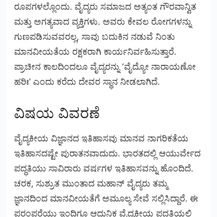
ರೂಪಗಳಲ್ಲೊಂದು. ವೈದ್ಯರು ಸಮಾಜದ ಅತ್ಯಂತ ಗೌರವಾನ್ವಿತ
ಮತ್ತು ಅಗತ್ಯವಾದ ವ್ಯಕ್ತಿಗಳು. ಅವರು ಕೇವಲ ರೋಗಗಳನ್ನು
ಗುಣಪಡಿಸುವವರಲ್ಲ, ಸಾವು ಬದುಕಿನ ನಡುವೆ ನಿಂತು
ಮಾನವೀಯತೆಯ ರಕ್ಷಕರಾಗಿ ಕಾರ್ಯನಿರ್ವಹಿಸುತ್ತಾರೆ.
ಪ್ರಾಚೀನ ಕಾಲದಿಂದಲೂ ವೈದ್ಯರನ್ನು ‘ವೈದ್ಯೋ ನಾರಾಯಣೋ
ಹರಿಃ’ ಎಂದು ಕರೆದು ದೇವರ ಸ್ಥಾನ ನೀಡಲಾಗಿದೆ.
ವಿಷಯ ವಿವರಣೆ
ವೈದ್ಯಕೀಯ ವಿಜ್ಞಾನದ ಇತಿಹಾಸವು ಮಾನವ ನಾಗರಿಕತೆಯ
ಇತಿಹಾಸದಷ್ಟೇ ಪುರಾತನವಾದುದು. ಭಾರತದಲ್ಲಿ ಆಯುರ್ವೇದ
ಪದ್ಧತಿಯು ಸಾವಿರಾರು ವರ್ಷಗಳ ಇತಿಹಾಸವನ್ನು ಹೊಂದಿದೆ.
ಚರಕ, ಸುಶ್ರುತ ಮುಂತಾದ ಮಹಾನ್ ವೈದ್ಯರು ತಮ್ಮ
ಜ್ಞಾನದಿಂದ ಮಾನವೀಯತೆಗೆ ಅಮೂಲ್ಯ ಸೇವೆ ಸಲ್ಲಿಸಿದ್ದಾರೆ. ಈ
ಪರಂಪರೆಯು ಇಂದಿಗೂ ಆಧುನಿಕ ವೈದ್ಯಕೀಯ ಪದ್ಧತಿಯಲ್ಲಿ