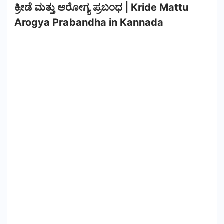
ಕ್ರೀಡೆ ಮತ್ತು ಆರೋಗ್ಯ ಪ್ರಬಂಧ | Kride Mattu
Arogya Prabandha in Kannada