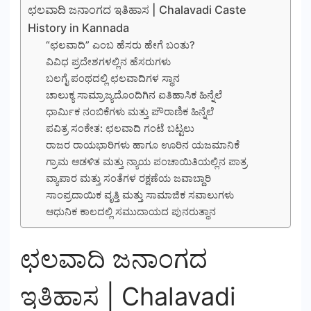
ಛಲವಾದಿ ಜನಾಂಗದ ಇತಿಹಾಸ | Chalavadi Caste
History in Kannada
“ಛಲವಾದಿ” ಎಂಬ ಹೆಸರು ಹೇಗೆ ಬಂತು?
ವಿವಿಧ ಪ್ರದೇಶಗಳಲ್ಲಿನ ಹೆಸರುಗಳು
ಬಲಗೈ ಪಂಥದಲ್ಲಿ ಛಲವಾದಿಗಳ ಸ್ಥಾನ
ಚಾಲುಕ್ಯ ಸಾಮ್ರಾಜ್ಯದೊಂದಿಗಿನ ಐತಿಹಾಸಿಕ ಹಿನ್ನೆಲೆ
ಧಾರ್ಮಿಕ ನಂಬಿಕೆಗಳು ಮತ್ತು ಪೌರಾಣಿಕ ಹಿನ್ನೆಲೆ
ಪವಿತ್ರ ಸಂಕೇತ: ಛಲವಾದಿ ಗಂಟೆ ಬಟ್ಟಲು
ರಾಜರ ರಾಯಭಾರಿಗಳು ಹಾಗೂ ಊರಿನ ಯಜಮಾನಿಕೆ
ಗ್ರಾಮ ಆಡಳಿತ ಮತ್ತು ನ್ಯಾಯ ಪಂಚಾಯಿತಿಯಲ್ಲಿನ ಪಾತ್ರ
ವ್ಯಾಪಾರ ಮತ್ತು ಸಂತೆಗಳ ರಕ್ಷಣೆಯ ಜವಾಬ್ದಾರಿ
ಸಾಂಪ್ರದಾಯಿಕ ವೃತ್ತಿ ಮತ್ತು ಸಾಮಾಜಿಕ ಸವಾಲುಗಳು
ಆಧುನಿಕ ಕಾಲದಲ್ಲಿ ಸಮುದಾಯದ ಪುನರುತ್ಥಾನ
ಛಲವಾದಿ ಜನಾಂಗದ
ಇತಿಹಾಸ | Chalavadi