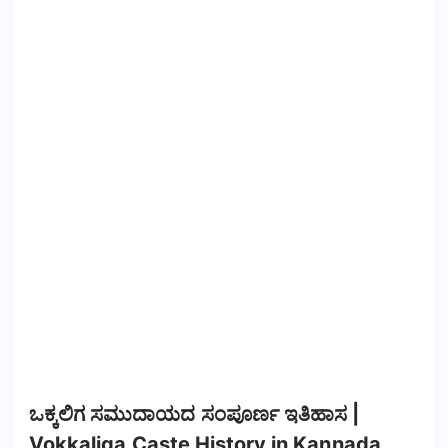
ಒಕ್ಕಲಿಗ ಸಮುದಾಯದ ಸಂಪೂರ್ಣ ಇತಿಹಾಸ |
Vokkaliga Caste History in Kannada