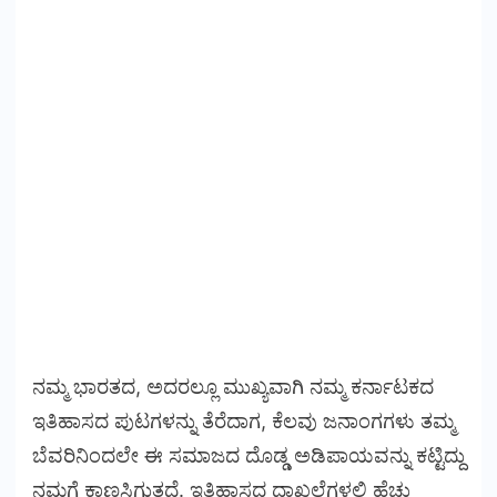
ನಮ್ಮ ಭಾರತದ, ಅದರಲ್ಲೂ ಮುಖ್ಯವಾಗಿ ನಮ್ಮ ಕರ್ನಾಟಕದ
ಇತಿಹಾಸದ ಪುಟಗಳನ್ನು ತೆರೆದಾಗ, ಕೆಲವು ಜನಾಂಗಗಳು ತಮ್ಮ
ಬೆವರಿನಿಂದಲೇ ಈ ಸಮಾಜದ ದೊಡ್ಡ ಅಡಿಪಾಯವನ್ನು ಕಟ್ಟಿದ್ದು
ನಮಗೆ ಕಾಣಸಿಗುತ್ತದೆ. ಇತಿಹಾಸದ ದಾಖಲೆಗಳಲ್ಲಿ ಹೆಚ್ಚು