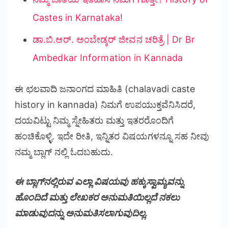
Castes in Karnataka!
ಡಾ.ಬಿ.ಆರ್. ಅಂಬೇಡ್ಕರ್ ಜೀವನ ಚರಿತ್ರೆ | Dr Br
Ambedkar Information in Kannada
ಈ ಛಲವಾದಿ ಜನಾಂಗದ ಮಾಹಿತಿ (chalavadi caste
history in kannada) ನಿಮಗೆ ಉಪಯುಕ್ತವೆನಿಸಿದರೆ,
ದಯವಿಟ್ಟು ನಿಮ್ಮ ಸ್ನೇಹಿತರು ಮತ್ತು ಇತರರೊಂದಿಗೆ
ಹಂಚಿಕೊಳ್ಳಿ. ಇದೇ ರೀತಿ, ಇನ್ನಿತರ ವಿಷಯಗಳನ್ನೂ ಸಹ ನೀವು
ನಮ್ಮ ಬ್ಲಾಗ್ ನಲ್ಲಿ ಓದಬಹುದು.
ಈ ಬ್ಲಾಗ್‌ನಲ್ಲಿರುವ ಎಲ್ಲಾ ವಿಷಯವು ಹಕ್ಕುಸ್ವಾಮ್ಯವನ್ನು
ಹೊಂದಿದೆ ಮತ್ತು ಲೇಖಕರ ಅನುಮತಿಯಿಲ್ಲದೆ ನಕಲು
ಮಾಡುವುದನ್ನು ಅನುಮತಿಸಲಾಗುವುದಿಲ್ಲ.