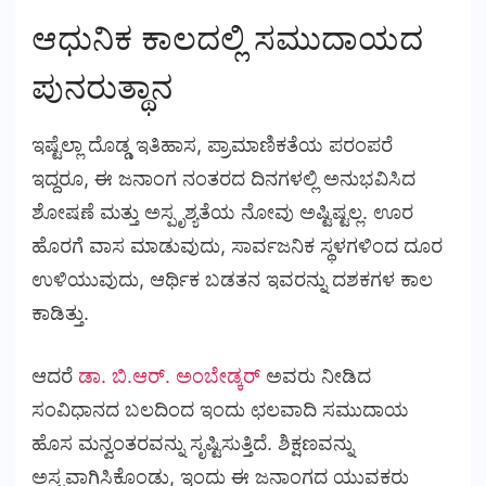
ಆಧುನಿಕ ಕಾಲದಲ್ಲಿ ಸಮುದಾಯದ
ಪುನರುತ್ಥಾನ
ಇಷ್ಟೆಲ್ಲಾ ದೊಡ್ಡ ಇತಿಹಾಸ, ಪ್ರಾಮಾಣಿಕತೆಯ ಪರಂಪರೆ
ಇದ್ದರೂ, ಈ ಜನಾಂಗ ನಂತರದ ದಿನಗಳಲ್ಲಿ ಅನುಭವಿಸಿದ
ಶೋಷಣೆ ಮತ್ತು ಅಸ್ಪೃಶ್ಯತೆಯ ನೋವು ಅಷ್ಟಿಷ್ಟಲ್ಲ. ಊರ
ಹೊರಗೆ ವಾಸ ಮಾಡುವುದು, ಸಾರ್ವಜನಿಕ ಸ್ಥಳಗಳಿಂದ ದೂರ
ಉಳಿಯುವುದು, ಆರ್ಥಿಕ ಬಡತನ ಇವರನ್ನು ದಶಕಗಳ ಕಾಲ
ಕಾಡಿತ್ತು.
ಆದರೆ
ಡಾ. ಬಿ.ಆರ್. ಅಂಬೇಡ್ಕರ್
ಅವರು ನೀಡಿದ
ಸಂವಿಧಾನದ ಬಲದಿಂದ ಇಂದು ಛಲವಾದಿ ಸಮುದಾಯ
ಹೊಸ ಮನ್ವಂತರವನ್ನು ಸೃಷ್ಟಿಸುತ್ತಿದೆ. ಶಿಕ್ಷಣವನ್ನು
ಅಸ್ತ್ರವಾಗಿಸಿಕೊಂಡು, ಇಂದು ಈ ಜನಾಂಗದ ಯುವಕರು