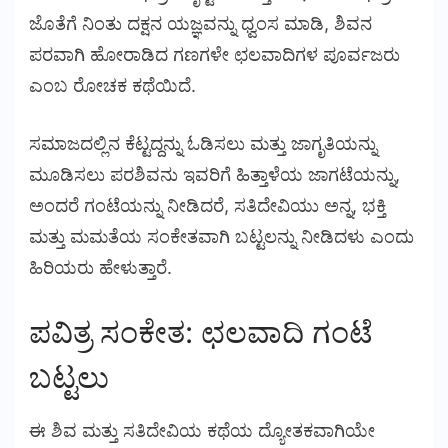
ಜೊತೆಗೆ ನಿಂತು ದಕ್ಷನ ಯಜ್ಞವನ್ನು ಧ್ವಂಸ ಮಾಡಿ, ಶಿವನ
ಪರವಾಗಿ ಹೋರಾಡಿದ ಗಣಗಳೇ ಛಲವಾದಿಗಳ ಪೂರ್ವಜರು
ಎಂಬ ರೋಚಕ ಕಥೆಯಿದೆ.
ಸಮಾಜದಲ್ಲಿನ ಕೆಟ್ಟದ್ದನ್ನು ಓಡಿಸಲು ಮತ್ತು ಜಾಗೃತಿಯನ್ನು
ಮೂಡಿಸಲು ಪರಶಿವನು ಇವರಿಗೆ ಹಿತ್ತಾಳೆಯ ಜಾಗಟೆಯನ್ನು,
ಅಂದರೆ ಗಂಟೆಯನ್ನು ನೀಡಿದರೆ, ಸತಿದೇವಿಯು ಅನ್ನ, ಭಕ್ತಿ
ಮತ್ತು ಮಮತೆಯ ಸಂಕೇತವಾಗಿ ಬಟ್ಟಲನ್ನು ನೀಡಿದಳು ಎಂದು
ಹಿರಿಯರು ಹೇಳುತ್ತಾರೆ.
ಪವಿತ್ರ ಸಂಕೇತ: ಛಲವಾದಿ ಗಂಟೆ
ಬಟ್ಟಲು
ಈ ಶಿವ ಮತ್ತು ಸತಿದೇವಿಯ ಕಥೆಯ ದ್ಯೋತಕವಾಗಿಯೇ