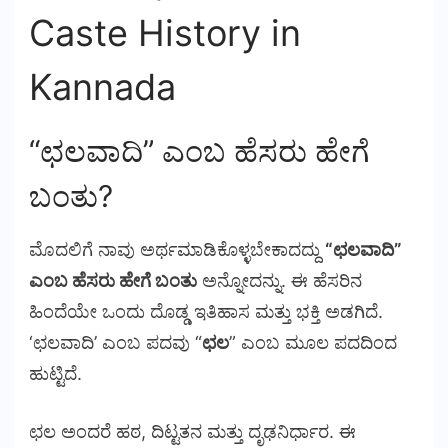
Caste History in
Kannada
“ಛಲವಾದಿ” ಎಂಬ ಹೆಸರು ಹೇಗೆ
ಬಂತು?
ಮೊದಲಿಗೆ ನಾವು ಅರ್ಥಮಾಡಿಕೊಳ್ಳಬೇಕಾದದ್ದು
“ಛಲವಾದಿ”
ಎಂಬ ಹೆಸರು ಹೇಗೆ ಬಂತು
ಅನ್ನೋದನ್ನು. ಈ ಹೆಸರಿನ
ಹಿಂದೆಯೇ ಒಂದು ದೊಡ್ಡ ಇತಿಹಾಸ ಮತ್ತು ಭಕ್ತಿ ಅಡಗಿದೆ.
‘ಛಲವಾದಿ’ ಎಂಬ ಪದವು “
ಛಲ
” ಎಂಬ ಮೂಲ ಪದದಿಂದ
ಹುಟ್ಟಿದೆ.
ಛಲ ಅಂದರೆ ಹಠ, ದಿಟ್ಟತನ ಮತ್ತು ದೃಢನಿರ್ಧಾರ. ಈ