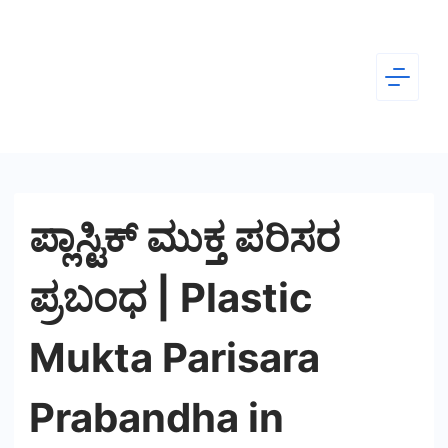
Skip
to
content
Dear
Kannada
ಪ್ಲಾಸ್ಟಿಕ್ ಮುಕ್ತ ಪರಿಸರ
ಪ್ರಬಂಧ | Plastic
Mukta Parisara
Prabandha in