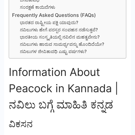
ಜೀವಿತಾವಧಿ
ಸಂರಕ್ಷಣೆ ಕಾಯಿದೆಗಳು
Frequently Asked Questions (FAQs)
ಭಾರತದ ರಾಷ್ಟ್ರೀಯ ಪಕ್ಷಿ ಯಾವುದು?
ನವಿಲುಗಳು ಹೇಗೆ ಪರಸ್ಪರ ಸಂವಹನ ನಡೆಸುತ್ತವೆ?
ಭಾರತೀಯ ಸಂಸ್ಕೃತಿಯಲ್ಲಿ ನವಿಲಿನ ಮಹತ್ವವೇನು?
ನವಿಲುಗಳು ಹಾರುವ ಸಾಮರ್ಥ್ಯವನ್ನು ಹೊಂದಿದೆಯೇ?
ನವಿಲುಗಳ ಜೀವಿತಾವಧಿ ಎಷ್ಟು ವರ್ಷಗಳು?
Information About
Peacock in Kannada |
ನವಿಲು ಬಗ್ಗೆ ಮಾಹಿತಿ ಕನ್ನಡ
ವಿಕಸನ