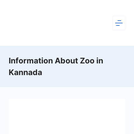
Skip
to
content
Dear
Information About Zoo in
Kannada
Kannada