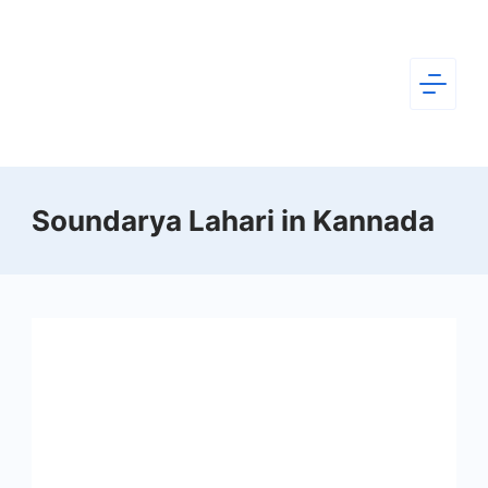
Skip
to
content
Dear
Soundarya Lahari in Kannada
Kannada