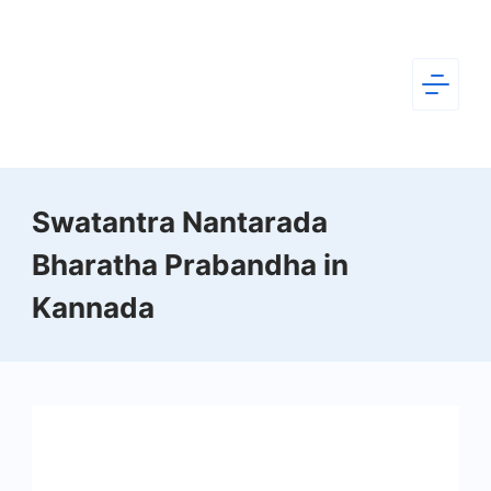
Skip
to
content
Dear
Swatantra Nantarada
Kannada
Bharatha Prabandha in
Kannada