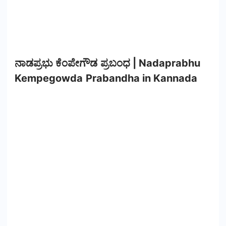
ನಾಡಪ್ರಭು ಕೆಂಪೇಗೌಡ ಪ್ರಬಂಧ | Nadaprabhu
Kempegowda Prabandha in Kannada