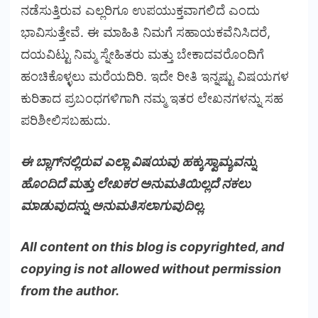
ನಡೆಸುತ್ತಿರುವ ಎಲ್ಲರಿಗೂ ಉಪಯುಕ್ತವಾಗಲಿದೆ ಎಂದು
ಭಾವಿಸುತ್ತೇವೆ. ಈ ಮಾಹಿತಿ ನಿಮಗೆ ಸಹಾಯಕವೆನಿಸಿದರೆ,
ದಯವಿಟ್ಟು ನಿಮ್ಮ ಸ್ನೇಹಿತರು ಮತ್ತು ಬೇಕಾದವರೊಂದಿಗೆ
ಹಂಚಿಕೊಳ್ಳಲು ಮರೆಯದಿರಿ. ಇದೇ ರೀತಿ ಇನ್ನಷ್ಟು ವಿಷಯಗಳ
ಕುರಿತಾದ ಪ್ರಬಂಧಗಳಿಗಾಗಿ ನಮ್ಮ ಇತರ ಲೇಖನಗಳನ್ನು ಸಹ
ಪರಿಶೀಲಿಸಬಹುದು.
ಈ ಬ್ಲಾಗ್‌ನಲ್ಲಿರುವ ಎಲ್ಲಾ ವಿಷಯವು ಹಕ್ಕುಸ್ವಾಮ್ಯವನ್ನು
ಹೊಂದಿದೆ ಮತ್ತು ಲೇಖಕರ ಅನುಮತಿಯಿಲ್ಲದೆ ನಕಲು
ಮಾಡುವುದನ್ನು ಅನುಮತಿಸಲಾಗುವುದಿಲ್ಲ.
All content on this blog is copyrighted, and
copying is not allowed without permission
from the author.