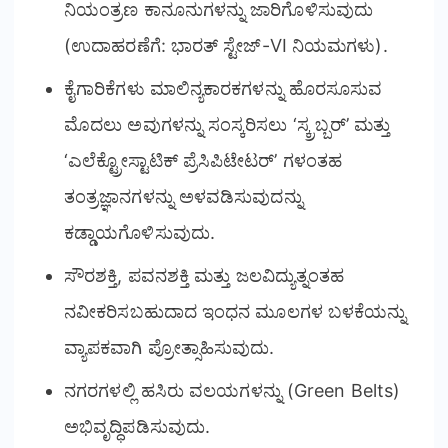
ನಿಯಂತ್ರಣ ಕಾನೂನುಗಳನ್ನು ಜಾರಿಗೊಳಿಸುವುದು
(ಉದಾಹರಣೆಗೆ: ಭಾರತ್ ಸ್ಟೇಜ್-VI ನಿಯಮಗಳು).
ಕೈಗಾರಿಕೆಗಳು ಮಾಲಿನ್ಯಕಾರಕಗಳನ್ನು ಹೊರಸೂಸುವ
ಮೊದಲು ಅವುಗಳನ್ನು ಸಂಸ್ಕರಿಸಲು ‘ಸ್ಕ್ರಬ್ಬರ್’ ಮತ್ತು
‘ಎಲೆಕ್ಟ್ರೋಸ್ಟಾಟಿಕ್ ಪ್ರೆಸಿಪಿಟೇಟರ್’ ಗಳಂತಹ
ತಂತ್ರಜ್ಞಾನಗಳನ್ನು ಅಳವಡಿಸುವುದನ್ನು
ಕಡ್ಡಾಯಗೊಳಿಸುವುದು.
ಸೌರಶಕ್ತಿ, ಪವನಶಕ್ತಿ ಮತ್ತು ಜಲವಿದ್ಯುತ್ನಂತಹ
ನವೀಕರಿಸಬಹುದಾದ ಇಂಧನ ಮೂಲಗಳ ಬಳಕೆಯನ್ನು
ವ್ಯಾಪಕವಾಗಿ ಪ್ರೋತ್ಸಾಹಿಸುವುದು.
ನಗರಗಳಲ್ಲಿ ಹಸಿರು ವಲಯಗಳನ್ನು (Green Belts)
ಅಭಿವೃದ್ಧಿಪಡಿಸುವುದು.