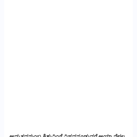
ಅಮೃತವನುಂಬ ಶಿಶುವಿಂಗೆ ವಿಷವನೂಡುವರೆ ಅಯ್ಯಾ ನೆಳಲ