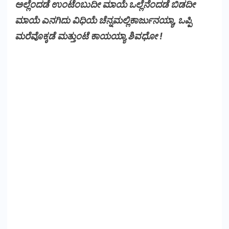
ಅಲ್ಲೆಂದಡೆ ಉಂಟೆಂಬುದೀ ಮಾಯೆ ಒಲ್ಲೆನೆಂದಡೆ ಬಿಡದೀ
ಮಾಯೆ ಎನಗಿದು ವಿಧಿಯೆ ಚೆನ್ನಮಲ್ಲಿಕಾರ್ಜುನಯ್ಯಾ, ಒಪ್ಪಿ
ಮರೆವೊಕ್ಕಡೆ ಮತ್ತುಂಟೆ ಕಾಯಯ್ಯಾ ಶಿವಧೋ !