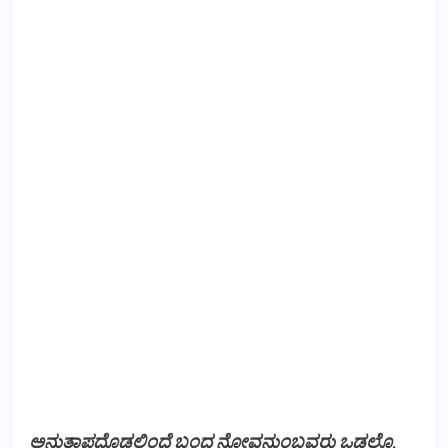
ಅನುತಾಪದೊಡಲಿಂದೆ ಬಂದ ನೋವನುಂಬವರು ಒಡಲೊ,