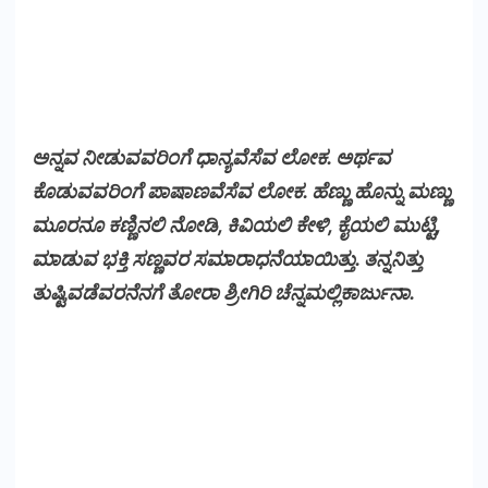
ಅನ್ನವ ನೀಡುವವರಿಂಗೆ ಧಾನ್ಯವೆಸೆವ ಲೋಕ. ಅರ್ಥವ
ಕೊಡುವವರಿಂಗೆ ಪಾಷಾಣವೆಸೆವ ಲೋಕ. ಹೆಣ್ಣು ಹೊನ್ನು ಮಣ್ಣು
ಮೂರನೂ ಕಣ್ಣಿನಲಿ ನೋಡಿ, ಕಿವಿಯಲಿ ಕೇಳಿ, ಕೈಯಲಿ ಮುಟ್ಟಿ,
ಮಾಡುವ ಭಕ್ತಿ ಸಣ್ಣವರ ಸಮಾರಾಧನೆಯಾಯಿತ್ತು. ತನ್ನನಿತ್ತು
ತುಷ್ಟಿವಡೆವರನೆನಗೆ ತೋರಾ ಶ್ರೀಗಿರಿ ಚೆನ್ನಮಲ್ಲಿಕಾರ್ಜುನಾ.