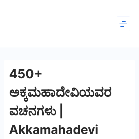
Skip
to
content
Dear
Kannada
450+
ಅಕ್ಕಮಹಾದೇವಿಯವರ
ವಚನಗಳು |
Akkamahadevi