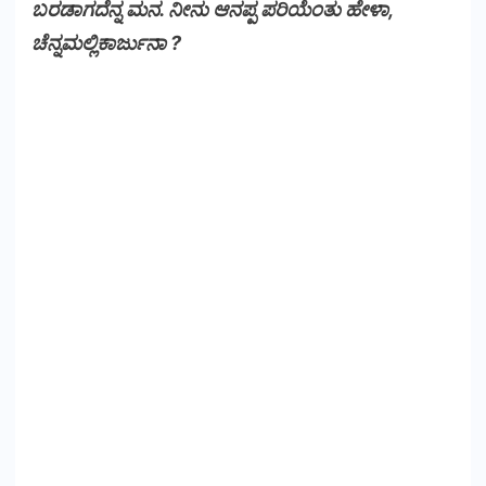
ಬರಡಾಗದೆನ್ನ ಮನ. ನೀನು ಆನಪ್ಪ ಪರಿಯೆಂತು ಹೇಳಾ,
ಚೆನ್ನಮಲ್ಲಿಕಾರ್ಜುನಾ ?