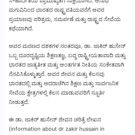
ಸೌಹಾರ್ದತೆಯ ಪ್ರಾಮುಖ್ಯತೆಗೆ ಸಾಕ್ಷಿಯಾಗಿದೆ. ಅನಾಥ
ಮಗುವಿನಿಂದ ಭಾರತದ ರಾಷ್ಟ್ರಪತಿಯವರೆಗೆ ಅವರ
ಪ್ರಯಾಣವು ಪರಿಶ್ರಮ, ಸಮರ್ಪಣೆ ಮತ್ತು ರಾಷ್ಟ್ರದ ಸೇವೆಯ
ಕಥೆಯಾಗಿದೆ.
ಅವರ ಮರಣದ ದಶಕಗಳ ನಂತರವೂ, ಡಾ. ಜಾಕಿರ್ ಹುಸೇನ್
ಒಬ್ಬ ದೂರದೃಷ್ಟಿಯ ಶಿಕ್ಷಣತಜ್ಞ, ಬದ್ಧ ರಾಷ್ಟ್ರೀಯತಾವಾದಿ ಮತ್ತು
ಭಾರತದ ಜಾತ್ಯತೀತ ಮತ್ತು ಅಂತರ್ಗತ ನೀತಿಯ ಸಂಕೇತವಾಗಿ
ನೆನಪಿಸಿಕೊಳ್ಳುತ್ತಾರೆ. ಅವರ ಜೀವನ ಮತ್ತು ಕೆಲಸವು
ಭಾರತದಲ್ಲಿ ಮತ್ತು ಅದರಾಚೆಗಿನ ಶಿಕ್ಷಣ ಮತ್ತು ಸಾರ್ವಜನಿಕ
ಸೇವೆಯ ಕ್ಷೇತ್ರಗಳಲ್ಲಿ ಕೆಲಸ ಮಾಡುವವರಿಗೆ ಸ್ಫೂರ್ತಿ
ನೀಡುತ್ತದೆ.
ಈ ಡಾ. ಜಾಕಿರ್ ಹುಸೇನ್ ಜೀವನ ಚರಿತ್ರೆ ಲೇಖನ
(information about dr zakir hussain in