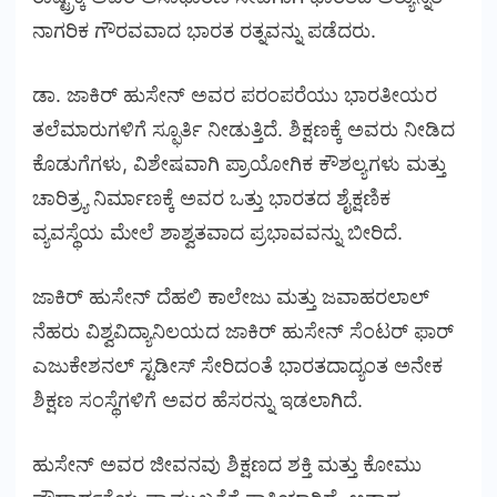
ನಾಗರಿಕ ಗೌರವವಾದ ಭಾರತ ರತ್ನವನ್ನು ಪಡೆದರು.
ಡಾ. ಜಾಕಿರ್ ಹುಸೇನ್ ಅವರ ಪರಂಪರೆಯು ಭಾರತೀಯರ
ತಲೆಮಾರುಗಳಿಗೆ ಸ್ಫೂರ್ತಿ ನೀಡುತ್ತಿದೆ. ಶಿಕ್ಷಣಕ್ಕೆ ಅವರು ನೀಡಿದ
ಕೊಡುಗೆಗಳು, ವಿಶೇಷವಾಗಿ ಪ್ರಾಯೋಗಿಕ ಕೌಶಲ್ಯಗಳು ಮತ್ತು
ಚಾರಿತ್ರ್ಯ ನಿರ್ಮಾಣಕ್ಕೆ ಅವರ ಒತ್ತು ಭಾರತದ ಶೈಕ್ಷಣಿಕ
ವ್ಯವಸ್ಥೆಯ ಮೇಲೆ ಶಾಶ್ವತವಾದ ಪ್ರಭಾವವನ್ನು ಬೀರಿದೆ.
ಜಾಕಿರ್ ಹುಸೇನ್ ದೆಹಲಿ ಕಾಲೇಜು ಮತ್ತು ಜವಾಹರಲಾಲ್
ನೆಹರು ವಿಶ್ವವಿದ್ಯಾನಿಲಯದ ಜಾಕಿರ್ ಹುಸೇನ್ ಸೆಂಟರ್ ಫಾರ್
ಎಜುಕೇಶನಲ್ ಸ್ಟಡೀಸ್ ಸೇರಿದಂತೆ ಭಾರತದಾದ್ಯಂತ ಅನೇಕ
ಶಿಕ್ಷಣ ಸಂಸ್ಥೆಗಳಿಗೆ ಅವರ ಹೆಸರನ್ನು ಇಡಲಾಗಿದೆ.
ಹುಸೇನ್ ಅವರ ಜೀವನವು ಶಿಕ್ಷಣದ ಶಕ್ತಿ ಮತ್ತು ಕೋಮು