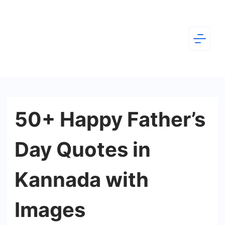
Skip
to
content
Dear
Kannada
50+ Happy Father’s
Day Quotes in
Kannada with
Images