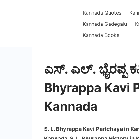
Skip
Kannada Quotes
Kan
to
content
Kannada Gadegalu
K
Kannada Books
Dear
ಎಸ್. ಎಲ್. ಭೈರಪ್ಪ 
Kannada
Bhyrappa Kavi P
Kannada
S. L. Bhyrappa Kavi Parichaya in Ka
Kannada, S. L. Bhyrappa History in 