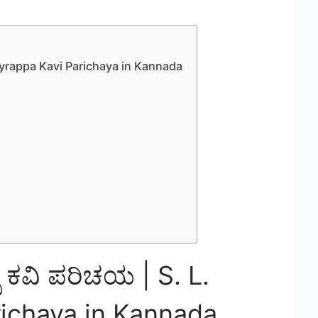
Bhyrappa Kavi Parichaya in Kannada
ಪ ಕವಿ ಪರಿಚಯ | S. L.
ichaya in Kannada