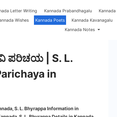
nada Letter Writing
Kannada Prabandhagalu
Kannada 
annada Wishes
Kannada Poets
Kannada Kavanagalu
Kannada Notes
ಕವಿ ಪರಿಚಯ | S. L.
arichaya in
nnada, S. L. Bhyrappa Information in
Kannada, S. L. Bhyrappa Details in Kannada,