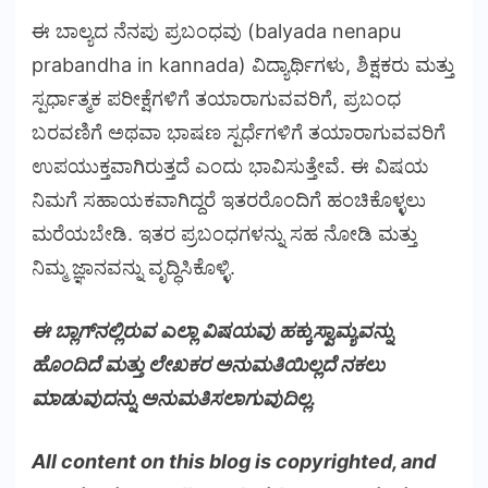
ಈ ಬಾಲ್ಯದ ನೆನಪು ಪ್ರಬಂಧವು (balyada nenapu
prabandha in kannada) ವಿದ್ಯಾರ್ಥಿಗಳು, ಶಿಕ್ಷಕರು ಮತ್ತು
ಸ್ಪರ್ಧಾತ್ಮಕ ಪರೀಕ್ಷೆಗಳಿಗೆ ತಯಾರಾಗುವವರಿಗೆ, ಪ್ರಬಂಧ
ಬರವಣಿಗೆ ಅಥವಾ ಭಾಷಣ ಸ್ಪರ್ಧೆಗಳಿಗೆ ತಯಾರಾಗುವವರಿಗೆ
ಉಪಯುಕ್ತವಾಗಿರುತ್ತದೆ ಎಂದು ಭಾವಿಸುತ್ತೇವೆ. ಈ ವಿಷಯ
ನಿಮಗೆ ಸಹಾಯಕವಾಗಿದ್ದರೆ ಇತರರೊಂದಿಗೆ ಹಂಚಿಕೊಳ್ಳಲು
ಮರೆಯಬೇಡಿ. ಇತರ ಪ್ರಬಂಧಗಳನ್ನು ಸಹ ನೋಡಿ ಮತ್ತು
ನಿಮ್ಮ ಜ್ಞಾನವನ್ನು ವೃದ್ಧಿಸಿಕೊಳ್ಳಿ.
ಈ ಬ್ಲಾಗ್‌ನಲ್ಲಿರುವ ಎಲ್ಲಾ ವಿಷಯವು ಹಕ್ಕುಸ್ವಾಮ್ಯವನ್ನು
ಹೊಂದಿದೆ ಮತ್ತು ಲೇಖಕರ ಅನುಮತಿಯಿಲ್ಲದೆ ನಕಲು
ಮಾಡುವುದನ್ನು ಅನುಮತಿಸಲಾಗುವುದಿಲ್ಲ.
All content on this blog is copyrighted, and