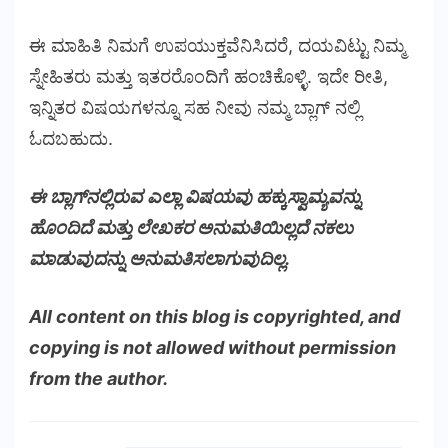
ಈ ಮಾಹಿತಿ ನಿಮಗೆ ಉಪಯುಕ್ತವೆನಿಸಿದರೆ, ದಯವಿಟ್ಟು ನಿಮ್ಮ
ಸ್ನೇಹಿತರು ಮತ್ತು ಇತರರೊಂದಿಗೆ ಹಂಚಿಕೊಳ್ಳಿ. ಇದೇ ರೀತಿ,
ಇನ್ನಿತರ ವಿಷಯಗಳನ್ನೂ ಸಹ ನೀವು ನಮ್ಮ ಬ್ಲಾಗ್ ನಲ್ಲಿ
ಓದಬಹುದು.
ಈ ಬ್ಲಾಗ್‌ನಲ್ಲಿರುವ ಎಲ್ಲಾ ವಿಷಯವು ಹಕ್ಕುಸ್ವಾಮ್ಯವನ್ನು
ಹೊಂದಿದೆ ಮತ್ತು ಲೇಖಕರ ಅನುಮತಿಯಿಲ್ಲದೆ ನಕಲು
ಮಾಡುವುದನ್ನು ಅನುಮತಿಸಲಾಗುವುದಿಲ್ಲ.
All content on this blog is copyrighted, and
copying is not allowed without permission
from the author.