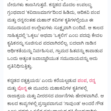
ಬೇರುಗಳು ಕಾಣಸಿಗುತ್ತವೆ. ಕನ್ನಡದ ಮೊದಲ ಉಪಲಬ್ಧ
ಗ್ರಂಥವಾದ ‘ಕವಿರಾಜಮಾರ್ಗ’ದಿಂದ ಹಿಡಿದು, ಆದಿಕವಿ ಪಂಪ
ಮತ್ತು ರನ್ನನಂತಹ ಮಹಾನ್ ಕವಿಗಳ ಕೃತಿಗಳಲ್ಲಿಯೂ ಈ
ಸಮುದಾಯದ ಉಲ್ಲೇಖಗಳು ಸೂಕ್ಷ್ಮವಾಗಿ ಬಂದಿವೆ. ಆ ಕಾಲದ
ಸಾಹಿತ್ಯದಲ್ಲಿ ‘ಒಕ್ಕಲು’ ಅಥವಾ ‘ಒಕ್ಕಲಿಗ’ ಎಂಬ ಪದವು ಕೇವಲ
ಕೃಷಿಕನನ್ನು ಸೂಚಿಸುವ ಪದವಾಗಿರಲಿಲ್ಲ. ಬದಲಾಗಿ ನಾಡಿನ
ಆರ್ಥಿಕತೆಯನ್ನು ನಿರ್ವಹಿಸುವ, ಗ್ರಾಮದ ಹಿತವನ್ನು ಕಾಪಾಡುವ
ಒಂದು ಅತ್ಯಂತ ಜವಾಬ್ದಾರಿಯುತ ಸಮುದಾಯವನ್ನು ಅದು
ಪ್ರತಿನಿಧಿಸುತ್ತಿತ್ತು.
ಕನ್ನಡದ ರತ್ನತ್ರಯರು’ ಎಂದು ಕರೆಯಲ್ಪಡುವ
ಪಂಪ
,
ರನ್ನ
ಮತ್ತು
ಪೊನ್ನ
ಈ ಮೂವರು ಮಹಾಕವಿಗಳ ಕೃತಿಗಳಲ್ಲಿ
ರಾಜಾಶ್ರಯ ಮತ್ತು ವೀರರಸದ ವರ್ಣನೆಗಳು ಹೇರಳವಾಗಿವೆ. ಆ
ಕಾಲದ ಕಾವ್ಯಗಳಲ್ಲಿ ಪ್ರಸ್ತಾಪವಾಗುವ ‘ಗಾವುಂಡ’ ಅಂದರೆ ಗೌಡ