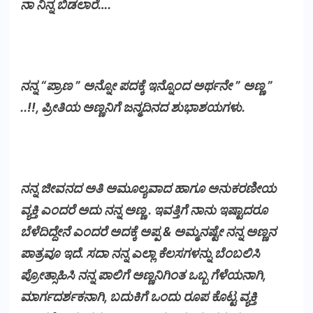
ನಾ ನಿನ್ನ ಬಿಡಲಾರೆ….
ನನ್ನ “ಪ್ರಾಣ ” ಅನ್ನೋ ಪದಕ್ಕೆ ಇನ್ನೊಂದ ಅರ್ಥನೇ ” ಅಣ್ಣ ”
..!!, ಪ್ರೀತಿಯ ಅಣ್ಣನಿಗೆ ಜನ್ಮದಿನದ ಶುಭಾಶಯಗಳು.
ನನ್ನ ಜೀವನದ ಅತಿ ಅಮೂಲ್ಯವಾದ ಹಾಗೂ ಅನುಕರಣೀಯ
ವ್ಯಕ್ತಿ ಎಂದರೆ ಅದು ನನ್ನ ಅಣ್ಣ . ಇವತ್ತಿಗೆ ನಾನು ಇಷ್ಟಾದರೂ
ಬೆಳೆದಿದ್ದೇನೆ ಎಂದರೆ ಅದಕ್ಕೆ ಅಪ್ಪ & ಅಮ್ಮನಷ್ಟೇ ನನ್ನ ಅಣ್ಣನ
ಪಾತ್ರವೂ ಇದೆ. ಸದಾ ನನ್ನ ಎಲ್ಲಾ ಕೆಲಸಗಳನ್ನು ಬೆಂಬಲಿಸಿ
ಪ್ರೋತ್ಸಾಹಿಸಿ ನನ್ನ ಪಾಲಿಗೆ ಅಣ್ಣನಿಗಿಂತ ಒಬ್ಬ ಗೆಳೆಯನಾಗಿ,
ಮಾರ್ಗದರ್ಶಕನಾಗಿ, ಬದುಕಿಗೆ ಒಂದು ರೂಪ ಕೊಟ್ಟ ವ್ಯಕ್ತಿ