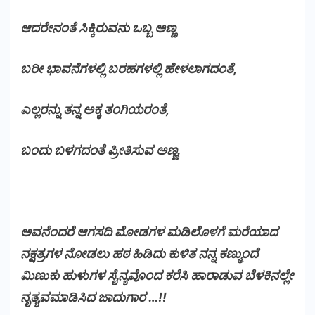
ಆದರೇನಂತೆ ಸಿಕ್ಕಿರುವನು ಒಬ್ಬ ಅಣ್ಣ
ಬರೀ ಭಾವನೆಗಳಲ್ಲಿ ಬರಹಗಳಲ್ಲಿ ಹೇಳಲಾಗದಂತೆ,
ಎಲ್ಲರನ್ನು ತನ್ನ ಅಕ್ಕ ತಂಗಿಯರಂತೆ,
ಬಂದು ಬಳಗದಂತೆ ಪ್ರೀತಿಸುವ ಅಣ್ಣ.
ಅವನೆಂದರೆ ಆಗಸದಿ ಮೋಡಗಳ ಮಡಿಲೊಳಗೆ ಮರೆಯಾದ
ನಕ್ಷತ್ರಗಳ ನೋಡಲು ಹಠ ಹಿಡಿದು ಕುಳಿತ ನನ್ನ ಕಣ್ಮುಂದೆ
ಮಿಣುಕು ಹುಳುಗಳ ಸೈನ್ಯವೊಂದ ಕರೆಸಿ ಹಾರಾಡುವ ಬೆಳಕಿನಲ್ಲೇ
ನೃತ್ಯವಮಾಡಿಸಿದ ಜಾದುಗಾರ …!!