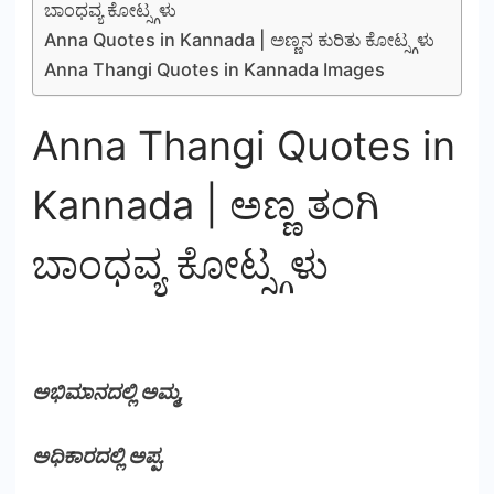
ಬಾಂಧವ್ಯ ಕೋಟ್ಸ್ಗಳು
Anna Quotes in Kannada | ಅಣ್ಣನ ಕುರಿತು ಕೋಟ್ಸ್ಗಳು
Anna Thangi Quotes in Kannada Images
Anna Thangi Quotes in
Kannada | ಅಣ್ಣ ತಂಗಿ
ಬಾಂಧವ್ಯ ಕೋಟ್ಸ್ಗಳು
ಅಭಿಮಾನದಲ್ಲಿ ಅಮ್ಮ,
ಅಧಿಕಾರದಲ್ಲಿ ಅಪ್ಪ.