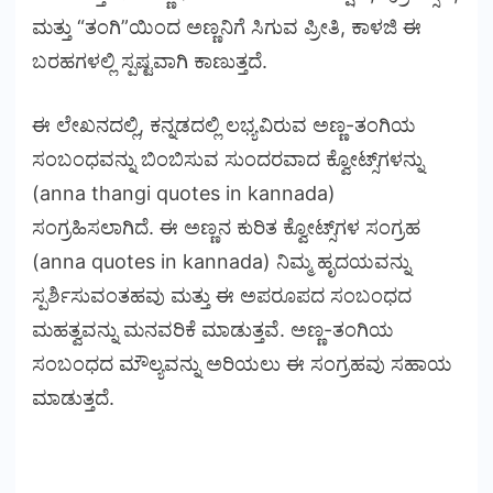
ಮತ್ತು “ತಂಗಿ”ಯಿಂದ ಅಣ್ಣನಿಗೆ ಸಿಗುವ ಪ್ರೀತಿ, ಕಾಳಜಿ ಈ
ಬರಹಗಳಲ್ಲಿ ಸ್ಪಷ್ಟವಾಗಿ ಕಾಣುತ್ತದೆ.
ಈ ಲೇಖನದಲ್ಲಿ, ಕನ್ನಡದಲ್ಲಿ ಲಭ್ಯವಿರುವ ಅಣ್ಣ-ತಂಗಿಯ
ಸಂಬಂಧವನ್ನು ಬಿಂಬಿಸುವ ಸುಂದರವಾದ ಕ್ವೋಟ್ಸ್‌ಗಳನ್ನು
(anna thangi quotes in kannada)
ಸಂಗ್ರಹಿಸಲಾಗಿದೆ. ಈ ಅಣ್ಣನ ಕುರಿತ ಕ್ವೋಟ್ಸ್‌ಗಳ ಸಂಗ್ರಹ
(anna quotes in kannada) ನಿಮ್ಮ ಹೃದಯವನ್ನು
ಸ್ಪರ್ಶಿಸುವಂತಹವು ಮತ್ತು ಈ ಅಪರೂಪದ ಸಂಬಂಧದ
ಮಹತ್ವವನ್ನು ಮನವರಿಕೆ ಮಾಡುತ್ತವೆ. ಅಣ್ಣ-ತಂಗಿಯ
ಸಂಬಂಧದ ಮೌಲ್ಯವನ್ನು ಅರಿಯಲು ಈ ಸಂಗ್ರಹವು ಸಹಾಯ
ಮಾಡುತ್ತದೆ.