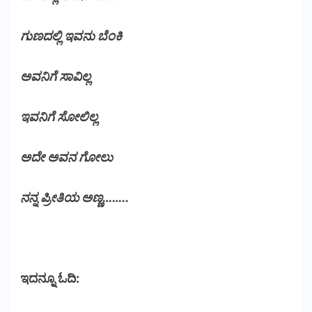
ಗುಣದಲ್ಲಿ ಇವನು ಬೆಂಕಿ
ಅವನಿಗೆ ಸಾವಿಲ್ಲ
ಇವನಿಗೆ ಸೋಲಿಲ್ಲ
ಅದೇ ಅವನ ಗೋಲು
ನನ್ನ ಪ್ರೀತಿಯ ಅಣ್ಣ……..
ಇದನ್ನೂ ಓದಿ: