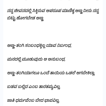
ನನ್ನ ಜೀವನದಲ್ಲಿ ಸಿಕ್ಕಿರುವ ಅಪರೂಪ ಮಾಣಿಕ್ಯ ಅಣ್ಣ ನೀನು ನನ್ನ
ಬಿಟ್ಟು ಹೋಗಬೇಡ ಅಣ್ಣ
ಅಣ್ಣ-ತಂಗಿ ಸಂಬಂಧಕ್ಕಿಲ್ಲ ಯಾವ ನಿರ್ಬಂಧ,
ಮನದಲ್ಲಿ ಮೂಡುವುದು ಆ ಅನುಬಂಧ,
ಅಣ್ಣ-ತಂಗಿಯಾಗಲೂ ಒಂದೆ ತಾಯಿಯ ಒಡಲೆ ಆಗಬೇಕಿಲ್ಲಾ,
ಬಡವ ಬಲ್ಲಿದ ಎಂಬ ತಾರತಮ್ಯವಿಲ್ಲ,
ಜಾತಿ ಧರ್ಮವೆಂಬ ಬೇದ ಭಾವವಿಲ್ಲ,