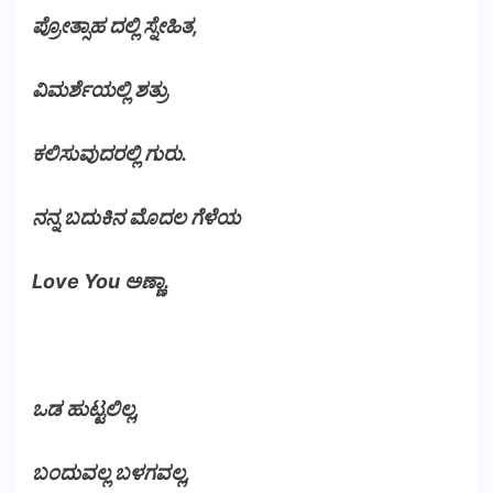
ಪ್ರೋತ್ಸಾಹ ದಲ್ಲಿ ಸ್ನೇಹಿತ,
ವಿಮರ್ಶೆಯಲ್ಲಿ ಶತ್ರು
ಕಲಿಸುವುದರಲ್ಲಿ ಗುರು.
ನನ್ನ ಬದುಕಿನ ಮೊದಲ ಗೆಳೆಯ
Love You ಅಣ್ಣಾ.
ಒಡ ಹುಟ್ಟಲಿಲ್ಲ,
ಬಂದುವಲ್ಲ ಬಳಗವಲ್ಲ,