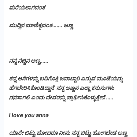
ಮರೆಯಲಾಗದಂತ
ಮುದ್ದಿನ ಮಾಣಿಕ್ಯವಂತ……. ಅಣ್ಣ
ನನ್ನ ನೆಚ್ಚಿನ ಅಣ್ಣ……
ತನ್ನ ಆಸೆಗಳನ್ನು ಬದಿಗೊತ್ತಿ ಜವಾಬ್ದಾರಿ ಎನ್ನುವ ಮೂಟೆಯನ್ನು
ಹೆಗಲೇರಿಸಿಕೊಂಡಿದ್ದಾನೆ ನನ್ನ ಅಣ್ಣನ ಎಲ್ಲಾ ಕನುಸುಗಳು
ನನಸಾಗಲಿ ಎಂದು ದೇವರನ್ನು ಪ್ರಾರ್ಥಿಸಿಕೊಳ್ಳುತ್ತೇನೆ …..
I love you anna
ಯಾರೇ ಬಿಟ್ಟು ಹೋದರೂ ನೀನು ನನ್ನ ಬಿಟ್ಟು ಹೋಗಬೇಡ ಅಣ್ಣ