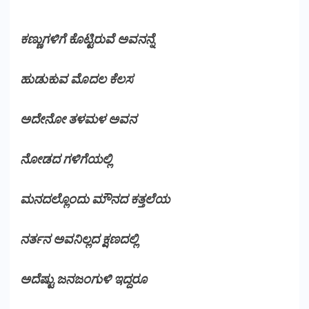
ಕಣ್ಣುಗಳಿಗೆ ಕೊಟ್ಟಿರುವೆ ಅವನನ್ನೆ
ಹುಡುಕುವ ಮೊದಲ ಕೆಲಸ
ಅದೇನೋ ತಳಮಳ ಅವನ
ನೋಡದ ಗಳಿಗೆಯಲ್ಲಿ
ಮನದಲ್ಲೊಂದು ಮೌನದ ಕತ್ತಲೆಯ
ನರ್ತನ ಅವನಿಲ್ಲದ ಕ್ಷಣದಲ್ಲಿ
ಅದೆಷ್ಟು ಜನಜಂಗುಳಿ ಇದ್ದರೂ