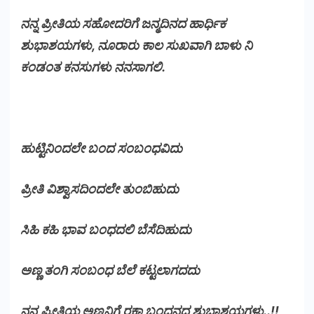
ನನ್ನ ಪ್ರೀತಿಯ ಸಹೋದರಿಗೆ ಜನ್ಮದಿನದ ಹಾರ್ಧಿಕ
ಶುಭಾಶಯಗಳು, ನೂರಾರು ಕಾಲ ಸುಖವಾಗಿ ಬಾಳು ನಿ
ಕಂಡಂತ ಕನಸುಗಳು ನನಸಾಗಲಿ.
ಹುಟ್ಟಿನಿಂದಲೇ ಬಂದ ಸಂಬಂಧವಿದು
ಪ್ರೀತಿ ವಿಶ್ವಾಸದಿಂದಲೇ ತುಂಬಿಹುದು
ಸಿಹಿ ಕಹಿ ಭಾವ ಬಂಧದಲಿ ಬೆಸೆದಿಹುದು
ಅಣ್ಣ ತಂಗಿ ಸಂಬಂಧ ಬೆಲೆ ಕಟ್ಟಲಾಗದದು
ನನ್ನ ಪ್ರೀತಿಯ ಅಣ್ಣನಿಗೆ ರಕ್ಷಾ ಬಂಧನದ ಶುಭಾಶಯಗಳು..!!