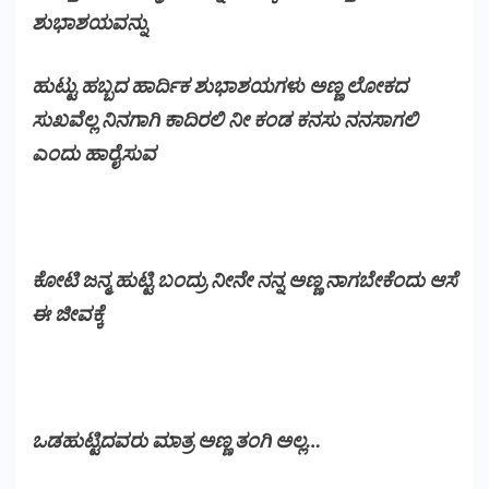
ಶುಭಾಶಯವನ್ನು
ಹುಟ್ಟು ಹಬ್ಬದ ಹಾರ್ದಿಕ ಶುಭಾಶಯಗಳು ಅಣ್ಣ ಲೋಕದ
ಸುಖವೆಲ್ಲ ನಿನಗಾಗಿ ಕಾದಿರಲಿ ನೀ ಕಂಡ ಕನಸು ನನಸಾಗಲಿ
ಎಂದು ಹಾರೈಸುವ
ಕೋಟಿ ಜನ್ಮ ಹುಟ್ಟಿ ಬಂದ್ರು ನೀನೇ ನನ್ನ ಅಣ್ಣ ನಾಗಬೇಕೆಂದು ಆಸೆ
ಈ ಜೀವಕ್ಕೆ
ಒಡಹುಟ್ಟಿದವರು ಮಾತ್ರ ಅಣ್ಣ ತಂಗಿ ಅಲ್ಲ…