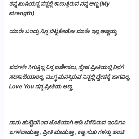
ತನ್ನ ಖುಷಿಯನ್ನ ನನ್ನಲ್ಲಿ ಕಾಣುತ್ತಿರುವ ನನ್ನ ಅಣ್ಣ (My
strength)
ಯಾರೇ ಬಂದ್ರು ನಿನ್ನ ಬಿಟ್ಟಕೊಡೋ ಮಾತೇ ಇಲ್ಲ ಅಣ್ಣಯ್ಯ
ಪದಗಳೇ ಸಿಗುತ್ತಿಲ್ಲ ನಿನ್ನ ವರ್ಣಿಸಲು, ಸ್ನೇಹ ಪ್ರೀತಿಯಲ್ಲಿ ನಿನಗೆ
ಸರಿಸಾಟಿಯಾರಿಲ್ಲ, ಮುಗ್ಧ ಮನಸ್ಸಿರುವ ನಿನ್ನಲ್ಲಿ ದ್ವೇಷಕ್ಕೆ ಜಾಗವಿಲ್ಲ.
Love You ನನ್ನ ಪ್ರೀತಿಯ ಅಣ್ಣ
ನಾನು ಹುಟ್ಟಿದಗಿಂದ ಜೊತೆಯಾಗಿ ಆಡಿ ಬೆಳೆದಿರುವ ಇಂದಿಗೂ
ಜಗಳವಾಡುತ್ತಾ , ಪ್ರೀತಿ ಮಾಡುತ್ತಾ , ಕಷ್ಟ ಸುಖ ಗಳನ್ನು ಹಂಚಿ