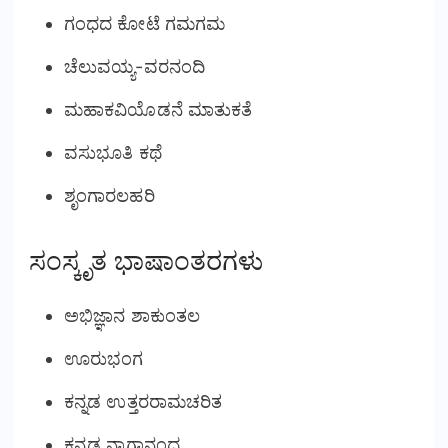
ಗಂಧದ ಕೋಟೆ ಗಮಗಮ
ಚೆಲುವಯ್ಯ-ವರನಂದಿ
ಮಹಾಕವಿಯೊಡನೆ ಮಾತುಕತೆ
ವಸುಭೂತಿ ಕಥೆ
ಶೃಂಗಾರಲಹರಿ
ಸಂಸ್ಕೃತ ಭಾಷಾಂತರಗಳು
ಅಭಿಜ್ಞಾನ ಶಾಕುಂತಲ
ಊರುಭಂಗ
ಕನ್ನಡ ಉತ್ತರರಾಮಚರಿತ
ಕನ್ನಡ ನಾಗಾನಂದ