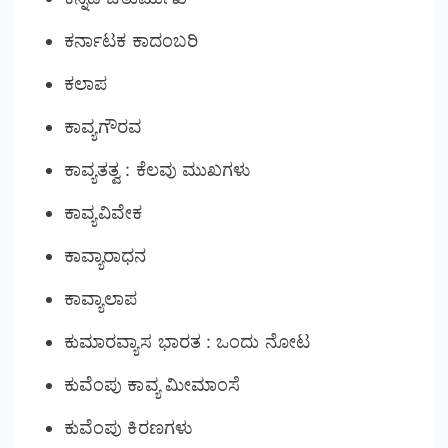
ಕರ್ನಾಟಕ ಕಾದಂಬರಿ
ಕಲಾಪ
ಕಾವ್ಯಗೌರವ
ಕಾವ್ಯತತ್ವ : ಕೆಲವು ಮುಖಗಳು
ಕಾವ್ಯವಿವೇಕ
ಕಾವ್ಯಾರಾಧನ
ಕಾವ್ಯಾಲಾಪ
ಕುಮಾರವ್ಯಾಸ ಭಾರತ : ಒಂದು ನೋಟ
ಕುವೆಂಪು ಕಾವ್ಯ ಮೀಮಾಂಸೆ
ಕುವೆಂಪು ಕಿರಣಗಳು