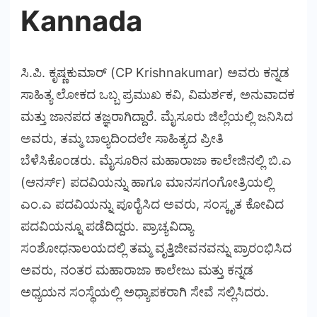
Kannada
ಸಿ.ಪಿ. ಕೃಷ್ಣಕುಮಾರ್ (CP Krishnakumar) ಅವರು ಕನ್ನಡ
ಸಾಹಿತ್ಯ ಲೋಕದ ಒಬ್ಬ ಪ್ರಮುಖ ಕವಿ, ವಿಮರ್ಶಕ, ಅನುವಾದಕ
ಮತ್ತು ಜಾನಪದ ತಜ್ಞರಾಗಿದ್ದಾರೆ. ಮೈಸೂರು ಜಿಲ್ಲೆಯಲ್ಲಿ ಜನಿಸಿದ
ಅವರು, ತಮ್ಮ ಬಾಲ್ಯದಿಂದಲೇ ಸಾಹಿತ್ಯದ ಪ್ರೀತಿ
ಬೆಳೆಸಿಕೊಂಡರು. ಮೈಸೂರಿನ ಮಹಾರಾಜಾ ಕಾಲೇಜಿನಲ್ಲಿ ಬಿ.ಎ
(ಆನರ್ಸ್) ಪದವಿಯನ್ನು ಹಾಗೂ ಮಾನಸಗಂಗೋತ್ರಿಯಲ್ಲಿ
ಎಂ.ಎ ಪದವಿಯನ್ನು ಪೂರೈಸಿದ ಅವರು, ಸಂಸ್ಕೃತ ಕೋವಿದ
ಪದವಿಯನ್ನೂ ಪಡೆದಿದ್ದರು. ಪ್ರಾಚ್ಯವಿದ್ಯಾ
ಸಂಶೋಧನಾಲಯದಲ್ಲಿ ತಮ್ಮ ವೃತ್ತಿಜೀವನವನ್ನು ಪ್ರಾರಂಭಿಸಿದ
ಅವರು, ನಂತರ ಮಹಾರಾಜಾ ಕಾಲೇಜು ಮತ್ತು ಕನ್ನಡ
ಅಧ್ಯಯನ ಸಂಸ್ಥೆಯಲ್ಲಿ ಅಧ್ಯಾಪಕರಾಗಿ ಸೇವೆ ಸಲ್ಲಿಸಿದರು.