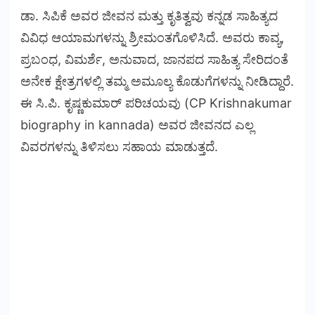
ಡಾ. ಸಿಪಿಕೆ ಅವರ ಜೀವನ ಮತ್ತು ಕೃತಿತ್ವವು ಕನ್ನಡ ಸಾಹಿತ್ಯದ
ವಿವಿಧ ಆಯಾಮಗಳನ್ನು ಶ್ರೀಮಂತಗೊಳಿಸಿದೆ. ಅವರು ಕಾವ್ಯ,
ಪ್ರಬಂಧ, ವಿಮರ್ಶೆ, ಅನುವಾದ, ಜಾನಪದ ಸಾಹಿತ್ಯ ಸೇರಿದಂತೆ
ಅನೇಕ ಕ್ಷೇತ್ರಗಳಲ್ಲಿ ತಮ್ಮ ಅಮೂಲ್ಯ ಕೊಡುಗೆಗಳನ್ನು ನೀಡಿದ್ದಾರೆ.
ಈ ಸಿ.ಪಿ. ಕೃಷ್ಣಕುಮಾರ್ ಪರಿಚಯವು (CP Krishnakumar
biography in kannada) ಅವರ ಜೀವನದ ಎಲ್ಲ
ವಿವರಗಳನ್ನು ತಿಳಿಸಲು ಸಹಾಯ ಮಾಡುತ್ತದೆ.