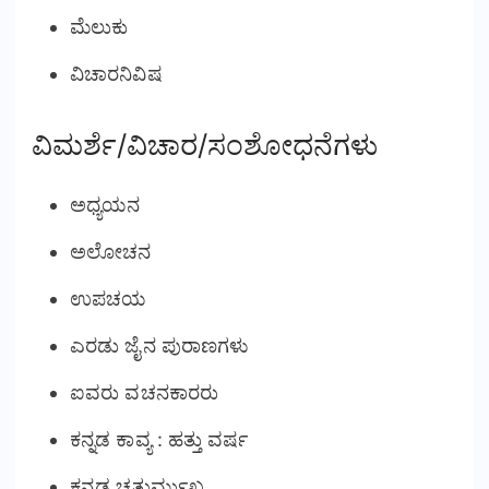
ಮೆಲುಕು
ವಿಚಾರನಿವಿಷ
ವಿಮರ್ಶೆ/ವಿಚಾರ/ಸಂಶೋಧನೆಗಳು
ಅಧ್ಯಯನ
ಅಲೋಚನ
ಉಪಚಯ
ಎರಡು ಜೈನ ಪುರಾಣಗಳು
ಐವರು ವಚನಕಾರರು
ಕನ್ನಡ ಕಾವ್ಯ : ಹತ್ತು ವರ್ಷ
ಕನ್ನಡ ಚತುರ್ಮುಖ