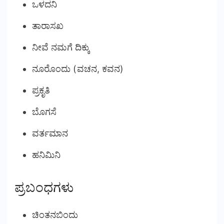
ಒಳದನಿ
ತಾರಾಸಖ
ನೀವೆ ನಮಗೆ ದಿಕ್ಕು
ನೂರೊಂದು (ವಚನ, ಕವನ)
ಪ್ರಕೃತಿ
ಬೊಗಸೆ
ವರ್ತಮಾನ
ಹನಿಮಿನಿ
ಪ್ರಬಂಧಗಳು
ಚಿಂತನಬಿಂದು