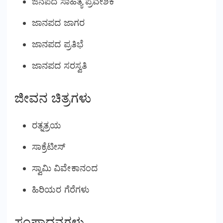
ಜನಪದ ಸಾಹಿತ್ಯ ಪ್ರವೇಶಿಕೆ
ಜಾನಪದ ಜಾಗರ
ಜಾನಪದ ಪ್ರತಿಭೆ
ಜಾನಪದ ಸರಸ್ವತಿ
ಜೀವನ ಚಿತ್ರಗಳು
ರತ್ನತ್ರಯ
ಸಾಕ್ರೆಟೀಸ್
ಸ್ವಾಮಿ ವಿವೇಕಾನಂದ
ಹಿರಿಯರ ಗೆರೆಗಳು
ಸಂಪಾದನಗಳು