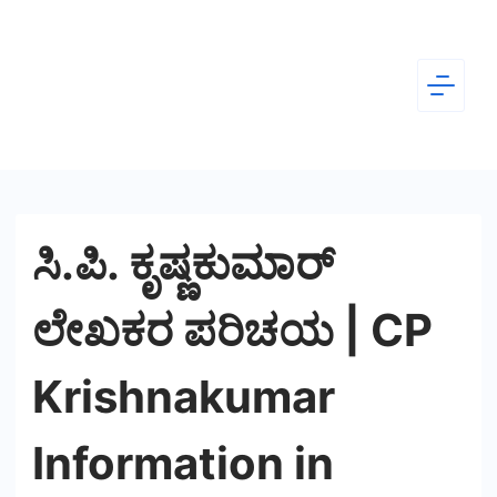
Skip
to
content
Dear
Kannada
ಸಿ.ಪಿ. ಕೃಷ್ಣಕುಮಾರ್
ಲೇಖಕರ ಪರಿಚಯ | CP
Krishnakumar
Information in