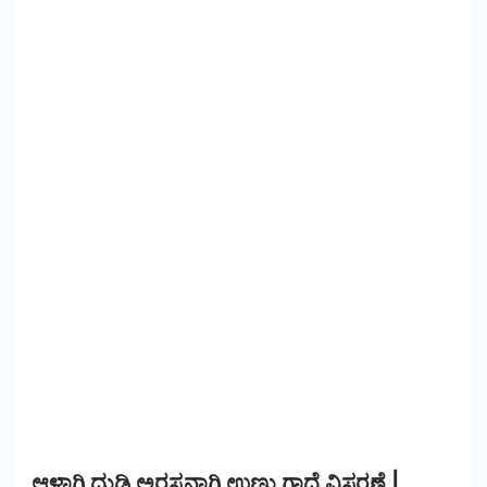
ಆಳಾಗಿ ದುಡಿ ಅರಸನಾಗಿ ಉಣ್ಣು ಗಾದೆ ವಿಸ್ತರಣೆ |