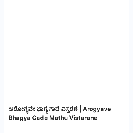
ಆರೋಗ್ಯವೇ ಭಾಗ್ಯ ಗಾದೆ ವಿಸ್ತರಣೆ | Arogyave
Bhagya Gade Mathu Vistarane​