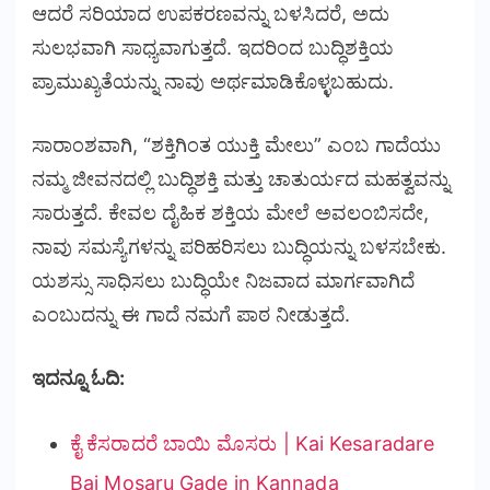
ಆದರೆ ಸರಿಯಾದ ಉಪಕರಣವನ್ನು ಬಳಸಿದರೆ, ಅದು
ಸುಲಭವಾಗಿ ಸಾಧ್ಯವಾಗುತ್ತದೆ. ಇದರಿಂದ ಬುದ್ಧಿಶಕ್ತಿಯ
ಪ್ರಾಮುಖ್ಯತೆಯನ್ನು ನಾವು ಅರ್ಥಮಾಡಿಕೊಳ್ಳಬಹುದು.
ಸಾರಾಂಶವಾಗಿ, “ಶಕ್ತಿಗಿಂತ ಯುಕ್ತಿ ಮೇಲು” ಎಂಬ ಗಾದೆಯು
ನಮ್ಮ ಜೀವನದಲ್ಲಿ ಬುದ್ಧಿಶಕ್ತಿ ಮತ್ತು ಚಾತುರ್ಯದ ಮಹತ್ವವನ್ನು
ಸಾರುತ್ತದೆ. ಕೇವಲ ದೈಹಿಕ ಶಕ್ತಿಯ ಮೇಲೆ ಅವಲಂಬಿಸದೇ,
ನಾವು ಸಮಸ್ಯೆಗಳನ್ನು ಪರಿಹರಿಸಲು ಬುದ್ಧಿಯನ್ನು ಬಳಸಬೇಕು.
ಯಶಸ್ಸು ಸಾಧಿಸಲು ಬುದ್ಧಿಯೇ ನಿಜವಾದ ಮಾರ್ಗವಾಗಿದೆ
ಎಂಬುದನ್ನು ಈ ಗಾದೆ ನಮಗೆ ಪಾಠ ನೀಡುತ್ತದೆ.
ಇದನ್ನೂ ಓದಿ:
ಕೈ ಕೆಸರಾದರೆ ಬಾಯಿ ಮೊಸರು | Kai Kesaradare
Bai Mosaru Gade in Kannada