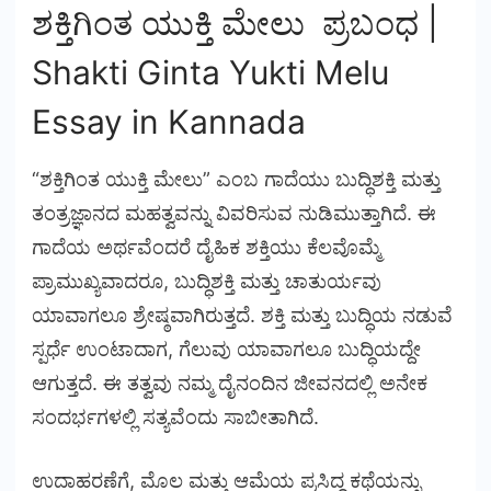
ಶಕ್ತಿಗಿಂತ ಯುಕ್ತಿ ಮೇಲು ಪ್ರಬಂಧ |
Shakti Ginta Yukti Melu
Essay
in
Kannada
“ಶಕ್ತಿಗಿಂತ ಯುಕ್ತಿ ಮೇಲು” ಎಂಬ ಗಾದೆಯು ಬುದ್ಧಿಶಕ್ತಿ ಮತ್ತು
ತಂತ್ರಜ್ಞಾನದ ಮಹತ್ವವನ್ನು ವಿವರಿಸುವ ನುಡಿಮುತ್ತಾಗಿದೆ. ಈ
ಗಾದೆಯ ಅರ್ಥವೆಂದರೆ ದೈಹಿಕ ಶಕ್ತಿಯು ಕೆಲವೊಮ್ಮೆ
ಪ್ರಾಮುಖ್ಯವಾದರೂ, ಬುದ್ಧಿಶಕ್ತಿ ಮತ್ತು ಚಾತುರ್ಯವು
ಯಾವಾಗಲೂ ಶ್ರೇಷ್ಠವಾಗಿರುತ್ತದೆ. ಶಕ್ತಿ ಮತ್ತು ಬುದ್ಧಿಯ ನಡುವೆ
ಸ್ಪರ್ಧೆ ಉಂಟಾದಾಗ, ಗೆಲುವು ಯಾವಾಗಲೂ ಬುದ್ಧಿಯದ್ದೇ
ಆಗುತ್ತದೆ. ಈ ತತ್ವವು ನಮ್ಮ ದೈನಂದಿನ ಜೀವನದಲ್ಲಿ ಅನೇಕ
ಸಂದರ್ಭಗಳಲ್ಲಿ ಸತ್ಯವೆಂದು ಸಾಬೀತಾಗಿದೆ.
ಉದಾಹರಣೆಗೆ, ಮೊಲ ಮತ್ತು ಆಮೆಯ ಪ್ರಸಿದ್ಧ ಕಥೆಯನ್ನು