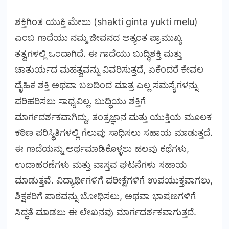
ಶಕ್ತಿಗಿಂತ ಯುಕ್ತಿ ಮೇಲು (shakti ginta yukti melu)
ಎಂಬ ಗಾದೆಯು ನಮ್ಮ ಜೀವನದ ಅತ್ಯಂತ ಪ್ರಾಮುಖ್ಯ
ತತ್ವಗಳಲ್ಲಿ ಒಂದಾಗಿದೆ. ಈ ಗಾದೆಯು ಬುದ್ಧಿಶಕ್ತಿ ಮತ್ತು
ಚಾತುರ್ಯದ ಮಹತ್ವವನ್ನು ವಿವರಿಸುತ್ತದೆ, ಏಕೆಂದರೆ ಕೇವಲ
ದೈಹಿಕ ಶಕ್ತಿ ಅಥವಾ ಬಲದಿಂದ ಮಾತ್ರ ಎಲ್ಲ ಸಮಸ್ಯೆಗಳನ್ನು
ಪರಿಹರಿಸಲು ಸಾಧ್ಯವಿಲ್ಲ. ಬುದ್ಧಿಯು ಶಕ್ತಿಗೆ
ಮಾರ್ಗದರ್ಶಕವಾಗಿದ್ದು, ತಂತ್ರಜ್ಞಾನ ಮತ್ತು ಯುಕ್ತಿಯ ಮೂಲಕ
ಕಠಿಣ ಪರಿಸ್ಥಿತಿಗಳಲ್ಲಿ ಗೆಲುವು ಸಾಧಿಸಲು ಸಹಾಯ ಮಾಡುತ್ತದೆ.
ಈ ಗಾದೆಯನ್ನು ಅರ್ಥಮಾಡಿಕೊಳ್ಳಲು ಹಲವು ಕಥೆಗಳು,
ಉದಾಹರಣೆಗಳು ಮತ್ತು ವಾಸ್ತವ ಘಟನೆಗಳು ಸಹಾಯ
ಮಾಡುತ್ತವೆ. ವಿದ್ಯಾರ್ಥಿಗಳಿಗೆ ಪರೀಕ್ಷೆಗಳಿಗೆ ಉಪಯುಕ್ತವಾಗಲು,
ಶಿಕ್ಷಕರಿಗೆ ಪಾಠವನ್ನು ಬೋಧಿಸಲು, ಅಥವಾ ಭಾಷಣಗಳಿಗೆ
ಸಿದ್ಧತೆ ಮಾಡಲು ಈ ಲೇಖನವು ಮಾರ್ಗದರ್ಶಕವಾಗುತ್ತದೆ.