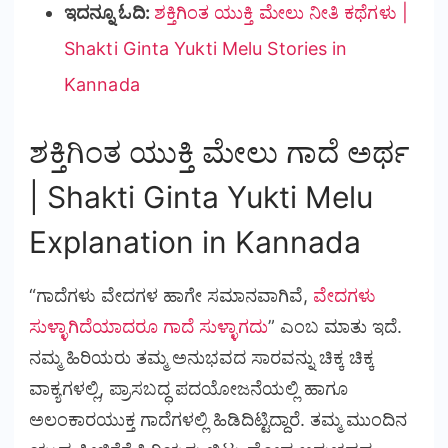
ಇದನ್ನೂ ಓದಿ:
ಶಕ್ತಿಗಿಂತ ಯುಕ್ತಿ ಮೇಲು ನೀತಿ ಕಥೆಗಳು |
Shakti Ginta Yukti Melu Stories in
Kannada
ಶಕ್ತಿಗಿಂತ ಯುಕ್ತಿ ಮೇಲು ಗಾದೆ ಅರ್ಥ
| Shakti Ginta Yukti Melu
Explanation
in
Kannada
“ಗಾದೆಗಳು ವೇದಗಳ ಹಾಗೇ ಸಮಾನವಾಗಿವೆ,
ವೇದಗಳು
ಸುಳ್ಳಾಗಿದೆಯಾದರೂ ಗಾದೆ ಸುಳ್ಳಾಗದು
” ಎಂಬ ಮಾತು ಇದೆ.
ನಮ್ಮ ಹಿರಿಯರು ತಮ್ಮ ಅನುಭವದ ಸಾರವನ್ನು ಚಿಕ್ಕ ಚಿಕ್ಕ
ವಾಕ್ಯಗಳಲ್ಲಿ, ಪ್ರಾಸಬದ್ಧ ಪದಯೋಜನೆಯಲ್ಲಿ ಹಾಗೂ
ಅಲಂಕಾರಯುಕ್ತ ಗಾದೆಗಳಲ್ಲಿ ಹಿಡಿದಿಟ್ಟಿದ್ದಾರೆ. ತಮ್ಮ ಮುಂದಿನ