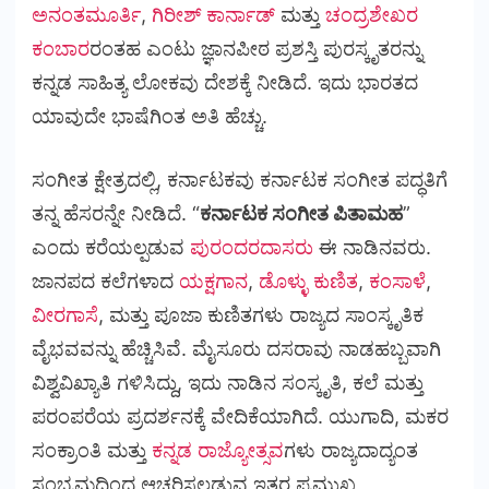
ಅನಂತಮೂರ್ತಿ
,
ಗಿರೀಶ್ ಕಾರ್ನಾಡ್
ಮತ್ತು
ಚಂದ್ರಶೇಖರ
ಕಂಬಾರ
ರಂತಹ ಎಂಟು ಜ್ಞಾನಪೀಠ ಪ್ರಶಸ್ತಿ ಪುರಸ್ಕೃತರನ್ನು
ಕನ್ನಡ ಸಾಹಿತ್ಯ ಲೋಕವು ದೇಶಕ್ಕೆ ನೀಡಿದೆ. ಇದು ಭಾರತದ
ಯಾವುದೇ ಭಾಷೆಗಿಂತ ಅತಿ ಹೆಚ್ಚು.
ಸಂಗೀತ ಕ್ಷೇತ್ರದಲ್ಲಿ, ಕರ್ನಾಟಕವು ಕರ್ನಾಟಕ ಸಂಗೀತ ಪದ್ಧತಿಗೆ
ತನ್ನ ಹೆಸರನ್ನೇ ನೀಡಿದೆ. “
ಕರ್ನಾಟಕ ಸಂಗೀತ ಪಿತಾಮಹ
”
ಎಂದು ಕರೆಯಲ್ಪಡುವ
ಪುರಂದರದಾಸರು
ಈ ನಾಡಿನವರು.
ಜಾನಪದ ಕಲೆಗಳಾದ
ಯಕ್ಷಗಾನ
,
ಡೊಳ್ಳು ಕುಣಿತ
,
ಕಂಸಾಳೆ
,
ವೀರಗಾಸೆ
, ಮತ್ತು ಪೂಜಾ ಕುಣಿತಗಳು ರಾಜ್ಯದ ಸಾಂಸ್ಕೃತಿಕ
ವೈಭವವನ್ನು ಹೆಚ್ಚಿಸಿವೆ. ಮೈಸೂರು ದಸರಾವು ನಾಡಹಬ್ಬವಾಗಿ
ವಿಶ್ವವಿಖ್ಯಾತಿ ಗಳಿಸಿದ್ದು, ಇದು ನಾಡಿನ ಸಂಸ್ಕೃತಿ, ಕಲೆ ಮತ್ತು
ಪರಂಪರೆಯ ಪ್ರದರ್ಶನಕ್ಕೆ ವೇದಿಕೆಯಾಗಿದೆ. ಯುಗಾದಿ, ಮಕರ
ಸಂಕ್ರಾಂತಿ ಮತ್ತು
ಕನ್ನಡ ರಾಜ್ಯೋತ್ಸವ
ಗಳು ರಾಜ್ಯದಾದ್ಯಂತ
ಸಂಭ್ರಮದಿಂದ ಆಚರಿಸಲ್ಪಡುವ ಇತರ ಪ್ರಮುಖ