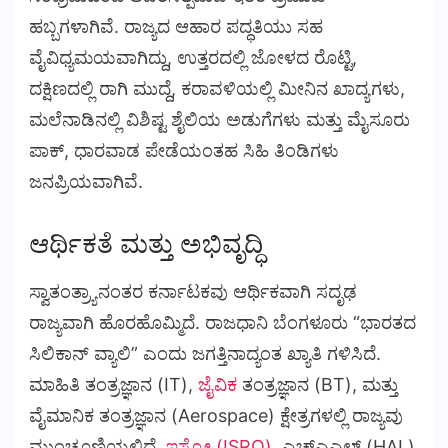
ಹಬ್ಬಗಳಾಗಿವೆ. ರಾಜ್ಯದ ಆಹಾರ ಪದ್ಧತಿಯು ಸಹ
ವೈವಿಧ್ಯಮಯವಾಗಿದ್ದು, ಉತ್ತರದಲ್ಲಿ ಜೋಳದ ರೊಟ್ಟಿ,
ದಕ್ಷಿಣದಲ್ಲಿ ರಾಗಿ ಮುದ್ದೆ, ಕರಾವಳಿಯಲ್ಲಿ ಮೀನಿನ ಖಾದ್ಯಗಳು,
ಮಲೆನಾಡಿನಲ್ಲಿ ವಿಶಿಷ್ಟ ಶೈಲಿಯ ಅಡುಗೆಗಳು ಮತ್ತು ಮೈಸೂರು
ಪಾಕ್, ಧಾರವಾಡ ಪೇಡೆಯಂತಹ ಸಿಹಿ ತಿಂಡಿಗಳು
ಜನಪ್ರಿಯವಾಗಿವೆ.
ಆರ್ಥಿಕತೆ ಮತ್ತು ಅಭಿವೃದ್ಧಿ
ಸ್ವಾತಂತ್ರ್ಯಾನಂತರ ಕರ್ನಾಟಕವು ಆರ್ಥಿಕವಾಗಿ ಸದೃಢ
ರಾಜ್ಯವಾಗಿ ಹೊರಹೊಮ್ಮಿದೆ. ರಾಜಧಾನಿ ಬೆಂಗಳೂರು “ಭಾರತದ
ಸಿಲಿಕಾನ್ ವ್ಯಾಲಿ” ಎಂದು ಜಗತ್ತಿನಾದ್ಯಂತ ಖ್ಯಾತಿ ಗಳಿಸಿದೆ.
ಮಾಹಿತಿ ತಂತ್ರಜ್ಞಾನ (IT),
ಜೈವಿಕ
ತಂತ್ರಜ್ಞಾನ (BT), ಮತ್ತು
ವೈಮಾನಿಕ ತಂತ್ರಜ್ಞಾನ (Aerospace) ಕ್ಷೇತ್ರಗಳಲ್ಲಿ ರಾಜ್ಯವು
ಮುಂಚೂಣಿಯಲ್ಲಿದೆ.
ಇಸ್ರೋ (ISRO)
, ಎಚ್‌ಎಎಲ್ (HAL)