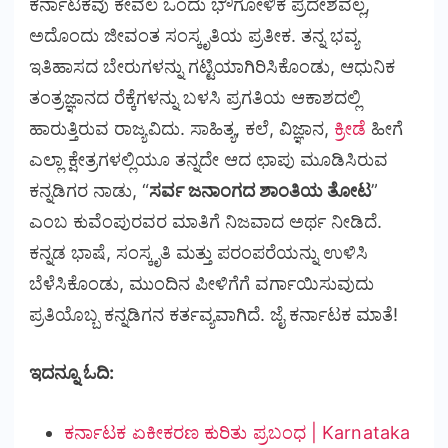
ಕರ್ನಾಟಕವು ಕೇವಲ ಒಂದು ಭೌಗೋಳಿಕ ಪ್ರದೇಶವಲ್ಲ,
ಅದೊಂದು ಜೀವಂತ ಸಂಸ್ಕೃತಿಯ ಪ್ರತೀಕ. ತನ್ನ ಭವ್ಯ
ಇತಿಹಾಸದ ಬೇರುಗಳನ್ನು ಗಟ್ಟಿಯಾಗಿರಿಸಿಕೊಂಡು, ಆಧುನಿಕ
ತಂತ್ರಜ್ಞಾನದ ರೆಕ್ಕೆಗಳನ್ನು ಬಳಸಿ ಪ್ರಗತಿಯ ಆಕಾಶದಲ್ಲಿ
ಹಾರುತ್ತಿರುವ ರಾಜ್ಯವಿದು. ಸಾಹಿತ್ಯ, ಕಲೆ, ವಿಜ್ಞಾನ,
ಕ್ರೀಡೆ
ಹೀಗೆ
ಎಲ್ಲಾ ಕ್ಷೇತ್ರಗಳಲ್ಲಿಯೂ ತನ್ನದೇ ಆದ ಛಾಪು ಮೂಡಿಸಿರುವ
ಕನ್ನಡಿಗರ ನಾಡು, “
ಸರ್ವ ಜನಾಂಗದ ಶಾಂತಿಯ ತೋಟ
”
ಎಂಬ ಕುವೆಂಪುರವರ ಮಾತಿಗೆ ನಿಜವಾದ ಅರ್ಥ ನೀಡಿದೆ.
ಕನ್ನಡ ಭಾಷೆ, ಸಂಸ್ಕೃತಿ ಮತ್ತು ಪರಂಪರೆಯನ್ನು ಉಳಿಸಿ
ಬೆಳೆಸಿಕೊಂಡು, ಮುಂದಿನ ಪೀಳಿಗೆಗೆ ವರ್ಗಾಯಿಸುವುದು
ಪ್ರತಿಯೊಬ್ಬ ಕನ್ನಡಿಗನ ಕರ್ತವ್ಯವಾಗಿದೆ. ಜೈ ಕರ್ನಾಟಕ ಮಾತೆ!
ಇದನ್ನೂ ಓದಿ:
ಕರ್ನಾಟಕ ಏಕೀಕರಣ ಕುರಿತು ಪ್ರಬಂಧ | Karnataka